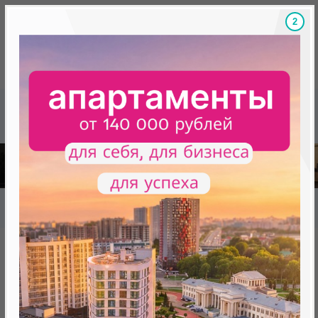
1
Скидки на новостройки, бонусы
Готовые новост
Главная
База новостроек Минска
«Минск Мир»
«Диадема»
«Диадема»
от 0 BYN (0 USD)
Минск, Октябрьский, ул. Аэродромная