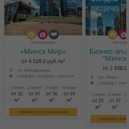
МФ комплекс
МФ комп
«Минск Мир»
Бизнес-апа
"Минск
от 4 528.0 руб./м²
от 2 938.0
ул. Аэродромная
комфорт, стандарт, престиж
пр. Мира
стандарт, ком
1-комн
2-комн
3-комн
4-комн
от 32
от 41
от 56
от 69
1-комн
2-комн
3
м²
м²
м²
м²
от 25
от 37
о
м²
м²
ПОЛУЧИТЬ КОНСУЛЬТАЦИЮ
ПОЛУЧИТЬ КОН