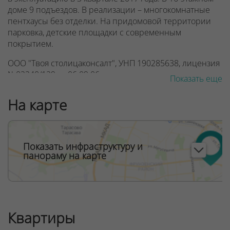
доме 9 подъездов. В реализации – многокомнатные
пентхаусы без отделки. На придомовой территории
парковка, детские площадки с современным
покрытием.
ООО "Твоя столицаконсалт", УНП 190285638, лицензия
№02240/129 от 06.09.06г.
Показать еще
Договор на оказание риэлтерских услуг № 447/6, от
На карте
04.09.2025
Показать инфраструктуру и
панораму на карте
Квартиры