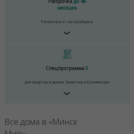
Рассрочка
до 48
месяцев
Рассрочка от застройщика
❯
Спецпрограмма
5
Для квартир в домах Эрмитаж и Калемегдан
❯
Для обеспечения удобства пользователей сайта
используются cookies
Принять
Все дома в «Минск
Отклонить
Мир»