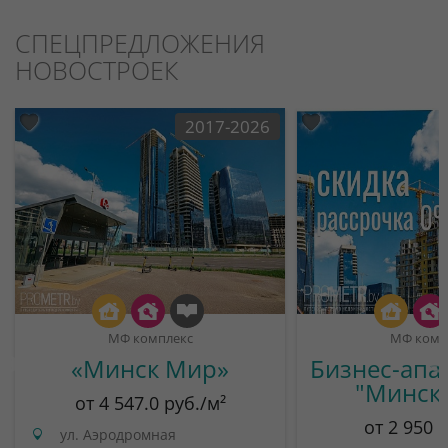
СПЕЦПРЕДЛОЖЕНИЯ
НОВОСТРОЕК
2017-2026
МФ комплекс
МФ комп
«Минск Мир»
Бизнес-апа
"Минск
от 4 547.0 руб./м²
от 2 950 
ул. Аэродромная