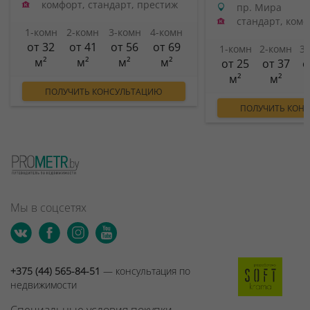
комфорт, стандарт, престиж
пр. Мира
стандарт, ком
1-комн
2-комн
3-комн
4-комн
от 32
от 41
от 56
от 69
1-комн
2-комн
3
м²
м²
м²
м²
от 25
от 37
о
м²
м²
ПОЛУЧИТЬ КОНСУЛЬТАЦИЮ
ПОЛУЧИТЬ КОН
Мы в соцсетях
+375 (44) 565-84-51
— консультация по
недвижимости
Специальные условия покупки