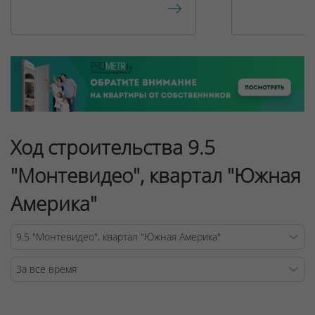
Ход строительства 9.5
"Монтевидео", квартал "Южная
Америка"
Warning
/v