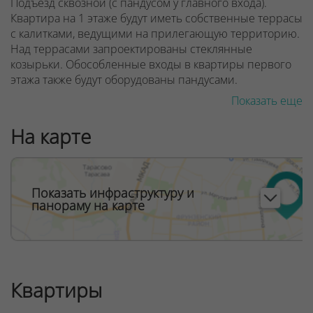
Подъезд сквозной (с пандусом у главного входа).
Квартира на 1 этаже будут иметь собственные террасы
с калитками, ведущими на прилегающую территорию.
Над террасами запроектированы стеклянные
козырьки. Обособленные входы в квартиры первого
этажа также будут оборудованы пандусами.
Показать еще
Предусмотрено дизайнерское лобби со стойкой
рецепции консьержа, местом отдыха для ожидающих
На карте
вас гостей. Фантазия дизайнеров вестибюля
«Монтевидео» погружает нас в атмосферу
тропических лесов. Она будет дополнена
экзотическими живыми растениями в кадках. Здесь
Показать инфраструктуру и
есть санитарная комната с пеленальным столиком для
панораму на карте
малышей.
ООО "Твоя столицаконсалт", УНП 190285638, лицензия
№02240/129 от 06.09.06г.
Договор на оказание риэлтерских услуг № 448/6, от
Квартиры
04.09.2025