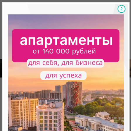
1
Скидки на новостройки, бонусы
Готовые новост
Главная
База новостроек Минска
«Минск Мир»
9.5 "Монтевидео", квартал "Южная Америка"
9.5 "Монтевидео", квартал
"Южная Америка"
от 0 BYN (0 USD)