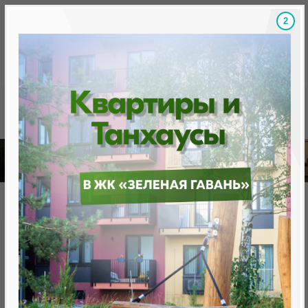
1
Скидки на новостройки, бонусы
Готовые новост
Главная
База новостроек Минска
«Минск Мир»
29.1 "Копенгаген", квартал "Северная Европа"
29.1 "Копенгаген", квартал
"Северная Европа"
нет в продаже