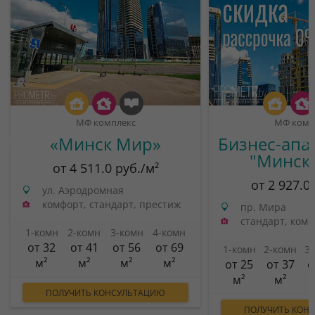
МФ комплекс
МФ комп
«Минск Мир»
Бизнес-апа
"Минск
от 4 511.0 руб./м²
от 2 927.0
ул. Аэродромная
комфорт, стандарт, престиж
пр. Мира
стандарт, ком
1-комн
2-комн
3-комн
4-комн
от 32
от 41
от 56
от 69
1-комн
2-комн
3
м²
м²
м²
м²
от 25
от 37
о
м²
м²
ПОЛУЧИТЬ КОНСУЛЬТАЦИЮ
ПОЛУЧИТЬ КОН