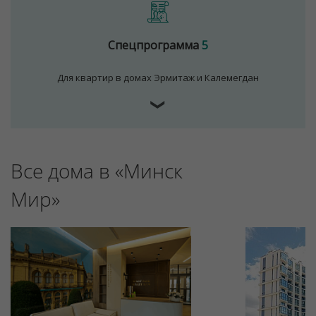
Спецпрограмма
5
Для квартир в домах Эрмитаж и Калемегдан
❯
Все дома в «Минск
Для обеспечения удобства пользователей сайта
используются cookies
Мир»
Принять
Отклонить