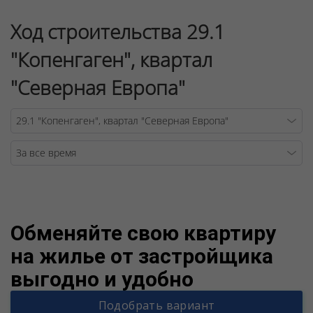
Ход строительства 29.1
"Копенгаген", квартал
"Северная Европа"
Warning
/v
Обменяйте свою квартиру
на жилье от застройщика
выгодно и удобно
Подобрать вариант