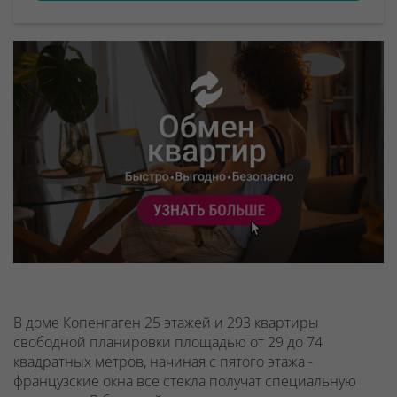
В доме Копенгаген 25 этажей и 293 квартиры
свободной планировки площадью от 29 до 74
квадратных метров, начиная с пятого этажа -
французские окна все стекла получат специальную