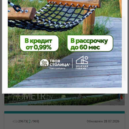
метро «Ковальская Слобода», 566 м
2
29673
(
/
969
)
Обновлен 28.07.2026