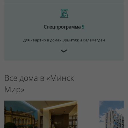
Спецпрограмма
5
Для квартир в домах Эрмитаж и Калемегдан
❯
Для обеспечения удобства пользователей сайта
используются cookies
Все дома в «Минск
Принять
Мир»
Отклонить