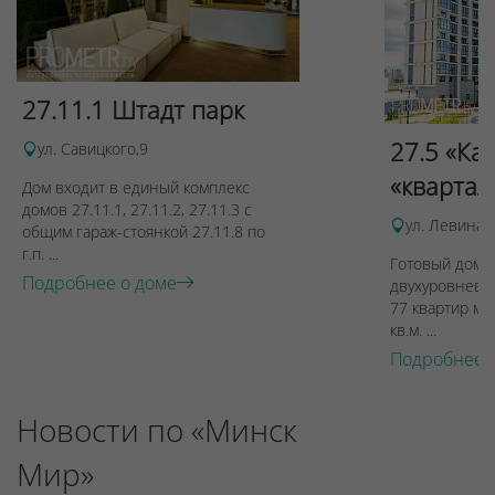
27.11.1 Штадт парк
27.5 «Ка
ул. Савицкого,9
«квартал
Дом входит в единый комплекс
домов 27.11.1, 27.11.2, 27.11.3 с
ул. Левина, 
общим гараж-стоянкой 27.11.8 по
г.п. ...
Готовый дом п
Подробнее о доме
двухуровневы
77 квартир ме
кв.м. ...
Подробнее 
Новости по «Минск
Мир»