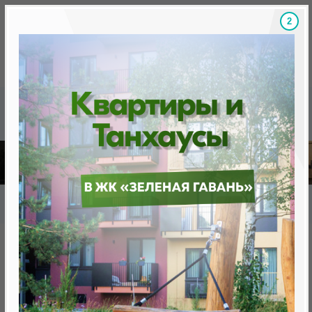
1
Скидки на новостройки, бонусы
Готовые новост
Главная
База новостроек Минска
«Минск Мир»
25.10 "Бангкок", квартал "Азия"
25.10 "Бангкок", квартал "Азия"
от 0 BYN (0 USD)
Минск, Октябрьский, ул. Брилевская