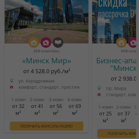
МФ комплекс
МФ комп
«Минск Мир»
Бизнес-апа
"Минск
от 4 528.0 руб./м²
от 2 938.0
ул. Аэродромная
комфорт, стандарт, престиж
пр. Мира
стандарт, ком
1-комн
2-комн
3-комн
4-комн
от 32
от 41
от 56
от 69
1-комн
2-комн
3
м²
м²
м²
м²
от 25
от 37
о
м²
м²
ПОЛУЧИТЬ КОНСУЛЬТАЦИЮ
ПОЛУЧИТЬ КОН