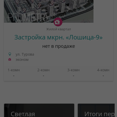
Жилой квартал
Застройка мкрн. «Лошица-9»
нет в продаже
ул. Турова
эконом
1-комн
2-комн
3-комн
4-комн
-
-
-
-
Светлая
Итоги пер