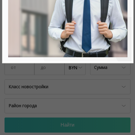
Объекты на карте
Количество комнат
1
2
3
4+
Стоимость
Сумма
BYN
Класс новостройки
Район города