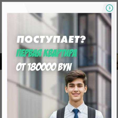
2
Скидки на новостройки, бонусы
Готовые новост
Главная
База новостроек Минска
Новостройки на пр. Победителей
Новостройки на пр.
Победителей
27
170
Проекты
Квартиры