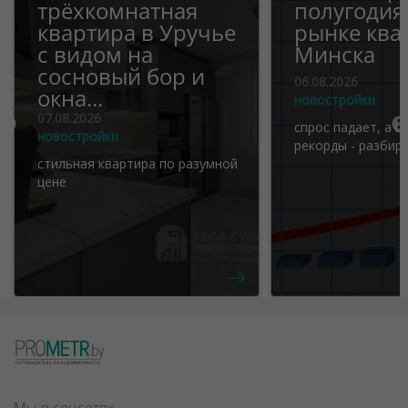
трёхкомнатная
полугодия
квартира в Уручье
рынке ква
с видом на
Минска
сосновый бор и
06.08.2026
окна...
новостройки
07.08.2026
спрос падает, а ц
новостройки
рекорды - разбир
стильная квартира по разумной
цене