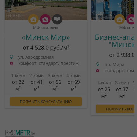
МФ комплекс
МФ комп
«Минск Мир»
Бизнес-апа
"Минск
от 4 528.0 руб./м²
от 2 938.0
ул. Аэродромная
комфорт, стандарт, престиж
пр. Мира
стандарт, ком
1-комн
2-комн
3-комн
4-комн
от 32
от 41
от 56
от 69
1-комн
2-комн
3
м²
м²
м²
м²
от 25
от 37
о
м²
м²
ПОЛУЧИТЬ КОНСУЛЬТАЦИЮ
ПОЛУЧИТЬ КОН