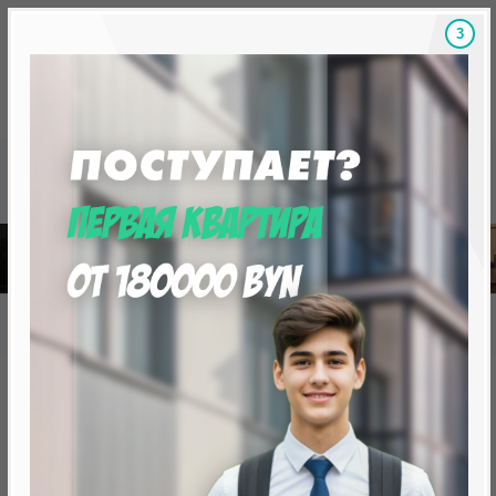
2
Скидки на новостройки, бонусы
Готовые новост
Главная
База новостроек Минска
«Минск Мир»
9.6 "Сан-Паулу", квартал "Южная Америка"
9.6 "Сан-Паулу", квартал
"Южная Америка"
нет в продаже