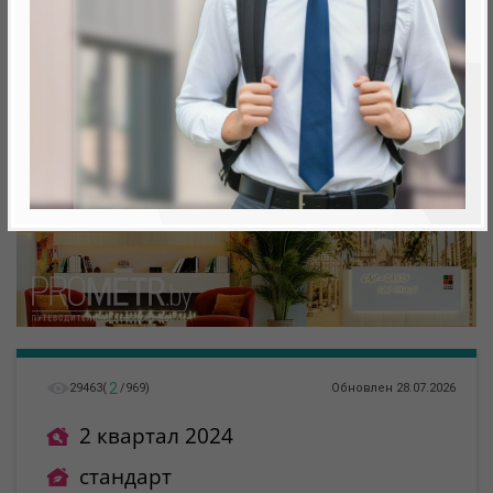
Минск, Октябрьский, ул. Николы Теслы
метро «Ковальская Слобода», 566 м
2
29463
(
/
969
)
Обновлен 28.07.2026
2 квартал 2024
стандарт