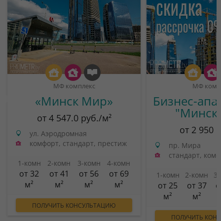
МФ комплекс
МФ комп
«Минск Мир»
Бизнес-апа
"Минск
от 4 547.0 руб./м²
от 2 950 
ул. Аэродромная
комфорт, стандарт, престиж
пр. Мира
стандарт, ком
1-комн
2-комн
3-комн
4-комн
от 32
от 41
от 56
от 69
1-комн
2-комн
3
м²
м²
м²
м²
от 25
от 37
о
м²
м²
ПОЛУЧИТЬ КОНСУЛЬТАЦИЮ
ПОЛУЧИТЬ КОН