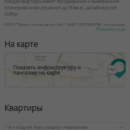
Каждая квартира имеет продуманное и выверенное
планировочное решение до 80кв.м., дизайнерское
лобби.
ООО "Твоя столицаконсалт", УНП 190285638, лицензия
Показать еще
№02240/129 от 06.09.06г.
На карте
Договор на оказание риэлтерских услуг № 447/6, от
04.09.2025
Показать инфраструктуру и
панораму на карте
Квартиры