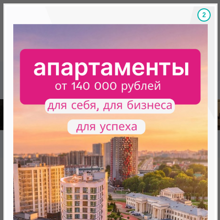
1
Скидки на новостройки, бонусы
Готовые новост
Главная
База новостроек Минска
«Минск Мир»
18.4 «Сидней Люкс», квартал «Чемпионов»
18.4 «Сидней Люкс», квартал
«Чемпионов»
нет в продаже