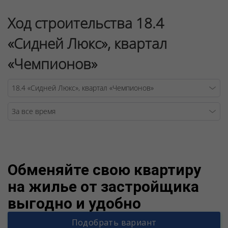
Ход строительства 18.4
«Сидней Люкс», квартал
«Чемпионов»
Warning
/v
Обменяйте свою квартиру
на жилье от застройщика
выгодно и удобно
Подобрать вариант