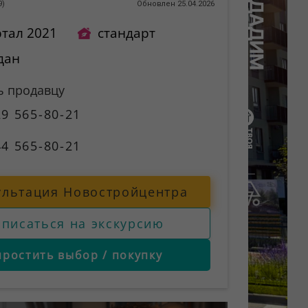
9
)
Обновлен 25.04.2026
ртал 2021
стандарт
дан
ь продавцу
9 565-80-21
4 565-80-21
ультация Новостройцентра
аписаться на экскурсию
простить выбор / покупку