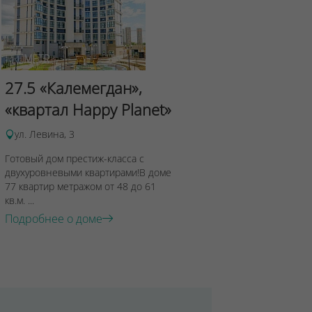
Сад Эрмит
27.5 «Калемегдан»,
ул.Лученка,4
«квартал Happy Planet»
Подробнее о 
ул. Левина, 3
Готовый дом престиж-класса с
двухуровневыми квартирами!В доме
77 квартир метражом от 48 до 61
кв.м. ...
Подробнее о доме