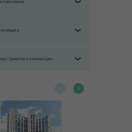
ов-партнеров
❯
стройщика
❯
омах Эрмитаж и Калемегдан
❯