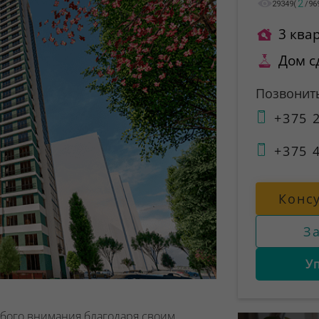
2
29349
(
/
96
3 ква
Дом с
Позвонит
+375 2
+375 4
Конс
З
У
бого внимания благодаря своим