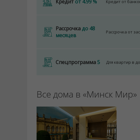
Кредит
от 4.99 %
Кредит от банк
Рассрочка
до 48
Рассрочка от за
месяцев
Спецпрограмма
5
Для квартир в д
Все дома в «Минск Мир»