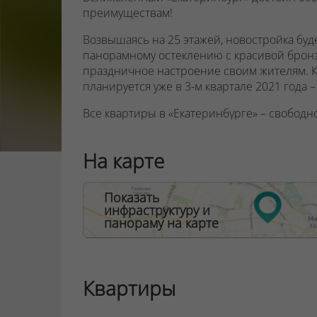
преимуществам!
Возвышаясь на 25 этажей, новостройка буде
панорамному остеклению с красивой бронз
праздничное настроение своим жителям. Кс
планируется уже в 3-м квартале 2021 года 
Все квартиры в «Екатеринбурге» – свободн
30 до 74 кв. метров. Высота потолков – 2,7 
На карте
Во всех квартирах предусмотрены остекле
детскими замками безопасности, начиная с 5
что в вашем жилье всегда будет много свет
Показать
инфраструктуру и
Окна квартир, выходящие на запад и юг, им
панораму на карте
выходящие на север – вид во двор, а восто
В дизайнерском лобби расположится место 
санитарная комната
Квартиры
Выбирайте квартиру на любом этаже – в до
скоростных бесшумных лифта OTIS.