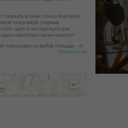
т сверкать в лучах солнца благодаря
овой тонировкой, создавая
тати, сдать в эксплуатацию дом
– ждать новоселья совсем недолго!
ой планировки, на выбор площадь – от
Показать еще
метра, а на последнем этаже – 3 метра.
нные лоджии и большие окна с
-го этажа – «французские». Это значит,
а и солнца!
еют вид на городской парк, окна,
чные окна – вид на соседние кварталы.
для консьержа, уютная зона отдыха и
ме «Екатеринбург» будет три