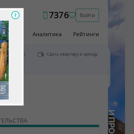
7376
Войти
Услуги
Аналитика
Рейтинги
иры у метро
Сдать квартиру в аренду
ТЕЛЬСТВА