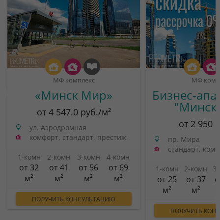
МФ комплекс
МФ комп
«Минск Мир»
Бизнес-апа
"Минск
от 4 547.0 руб./м²
от 2 950 
ул. Аэродромная
комфорт, стандарт, престиж
пр. Мира
стандарт, ком
1-комн
2-комн
3-комн
4-комн
от 32
от 41
от 56
от 69
1-комн
2-комн
3
м²
м²
м²
м²
от 25
от 37
о
м²
м²
ПОЛУЧИТЬ КОНСУЛЬТАЦИЮ
ПОЛУЧИТЬ КОН