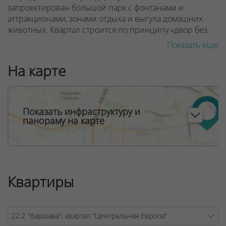
запроектирован большой парк с фонтанами и
аттракционами, зонами отдыха и выгула домашних
животных.
Квартал строится по принципу «двор без
машин», поэтому все парковки вынесены на
Показать еще
периферию. По периметру расположены остановки
наземного транспорта.
На карте
ООО "Твоя столицаконсалт", УНП 190285638, лицензия
Показать инфраструктуру и
№02240/129 от 06.09.06г.
панораму на карте
Договор на оказание риэлтерских услуг № 447/6, от
04.09.2025
Квартиры