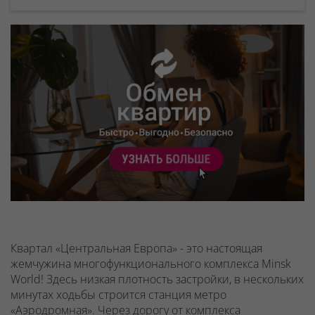
Квартал «Центральная Европа» - это настоящая
жемчужина многофункционального комплекса Minsk
World! Здесь низкая плотность застройки, в нескольких
минутах ходьбы строится станция метро
«Аэродромная». Через дорогу от комплекса