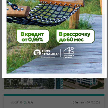
Минск, Октябрьский, ул. Игоря Лученка
метро «Ковальская Слобода», 566 м
2
29195
(
/
969
)
Обновлен 28.07.2026