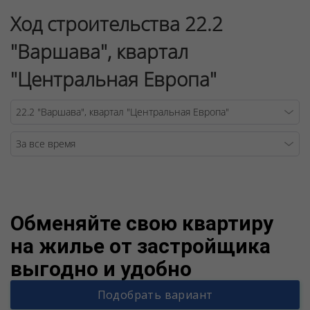
Ход строительства 22.2
"Варшава", квартал
"Центральная Европа"
Warning
/v
Обменяйте свою квартиру
на жилье от застройщика
выгодно и удобно
Подобрать вариант