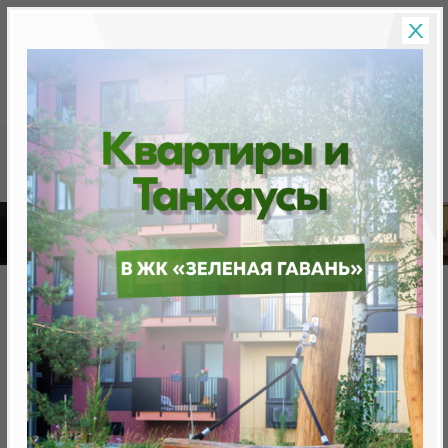
Скидки на новостройки, бонусы
Готовые новост
Главная
База новостроек Минска
«Минск Мир»
22.2 "Варшава", квартал "Центральная Европа"
22.2 "Варшава", квартал
"Центральная Европа"
нет в продаже