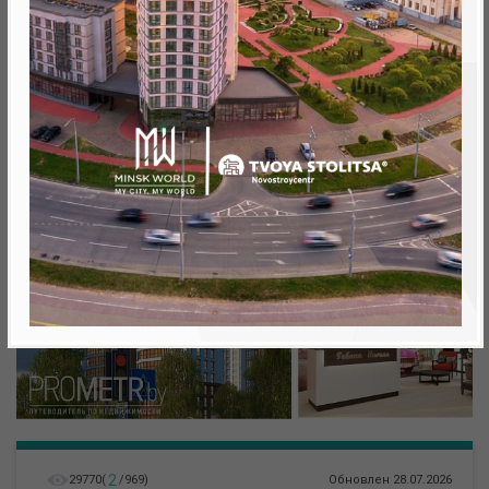
Минск, Октябрьский, ул. Игоря Лученка
метро «Ковальская Слобода», 566 м
2
29770
(
/
969
)
Обновлен 28.07.2026