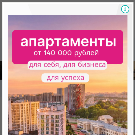
1
Скидки на новостройки, бонусы
Готовые новост
Главная
База новостроек Минска
«Минск Мир»
9.10 "Гавана", квартал "Южная Америка"
9.10 "Гавана", квартал "Южная
Америка"
нет в продаже