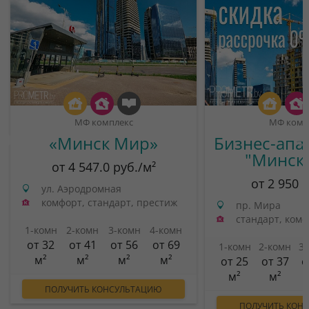
МФ комплекс
МФ комп
«Минск Мир»
Бизнес-апа
"Минск
от 4 547.0 руб./м²
от 2 950 
ул. Аэродромная
комфорт, стандарт, престиж
пр. Мира
стандарт, ком
1-комн
2-комн
3-комн
4-комн
от 32
от 41
от 56
от 69
1-комн
2-комн
3
м²
м²
м²
м²
от 25
от 37
о
м²
м²
ПОЛУЧИТЬ КОНСУЛЬТАЦИЮ
ПОЛУЧИТЬ КОН