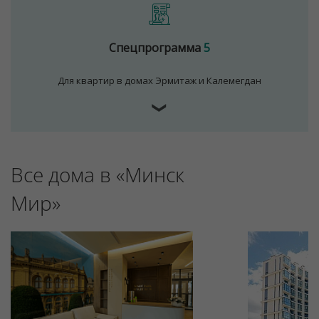
Спецпрограмма
5
Для квартир в домах Эрмитаж и Калемегдан
❯
Все дома в «Минск
Для обеспечения удобства пользователей сайта
используются cookies
Мир»
Принять
Отклонить