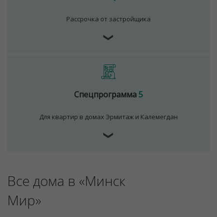
Рассрочка от застройщика
Для обеспечения удобства пользователей сайта
❯
используются cookies
Принять
Отклонить
Спецпрограмма
5
Для квартир в домах Эрмитаж и Калемегдан
❯
Все дома в «Минск
Мир»