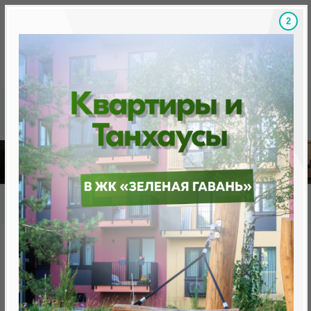
1
Скидки на новостройки, бонусы
Готовые новост
Главная
База новостроек Минска
«Минск Мир»
12.1 «Милан», квартал "Западная Европа"
12.1 «Милан», квартал
"Западная Европа"
нет в продаже