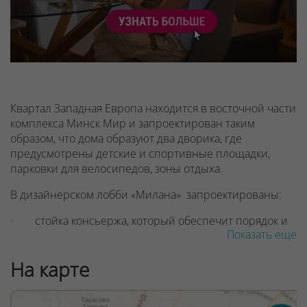
Квартал Западная Европа находится в восточной части
комплекса Минск Мир и запроектирован таким
образом, что дома образуют два дворика, где
предусмотрены детские и спортивные площадки,
парковки для велосипедов, зоны отдыха.
В дизайнерском лобби «Милана» запроектированы:
· стойка консьержа, который обеспечит порядок и
Показать еще
безопасность в доме
· изображения достопримечательностей
На карте
итальянских столиц — Миланского собора XIV века и
Колизея — ровесника нашей эры