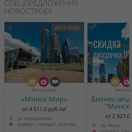
СПЕЦПРЕДЛОЖЕНИЯ
НОВОСТРОЕК
2017-2026
МФ комплекс
МФ комп
«Минск Мир»
Бизнес-апа
"Минск
от 4 511.0 руб./м²
от 2 927.0
ул. Аэродромная
комфорт, стандарт, престиж
пр. Мира
стандарт, ком