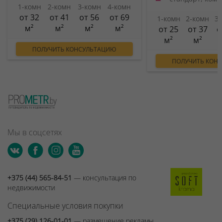
1-комн
2-комн
3-комн
4-комн
от 32
от 41
от 56
от 69
1-комн
2-комн
3
м²
м²
м²
м²
от 25
от 37
о
м²
м²
ПОЛУЧИТЬ КОНСУЛЬТАЦИЮ
ПОЛУЧИТЬ КОН
Мы в соцсетях
+375 (44) 565-84-51
— консультация по
недвижимости
Специальные условия покупки
+375 (29) 126-01-01
— размещение рекламы