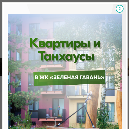
1
Скидки на новостройки, бонусы
Готовые новост
Главная
База новостроек Минска
«Минск Мир»
Сад Эрмитаж дом 27.6
Сад Эрмитаж дом 27.6
от 415 278 BYN (142 038 USD)
Минск, Октябрьский, ул.Лученка,4