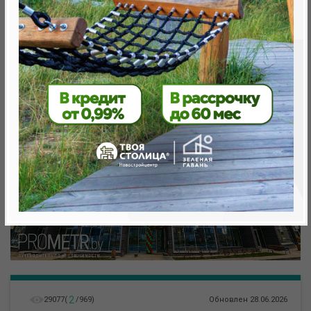
метро «Ковальская Слобода», 566 м
2
29077
(
/
969
)
Обновлен 28.06.2026