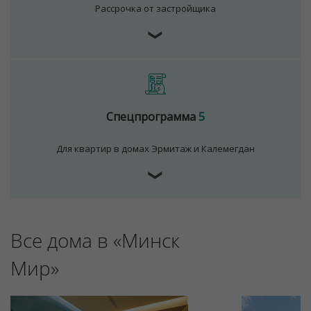
Рассрочка от застройщика
❯
Спецпрограмма
5
Для квартир в домах Эрмитаж и Калемегдан
❯
Для обеспечения удобства пользователей сайта
используются cookies
Принять
Все дома в «Минск
Отклонить
Мир»