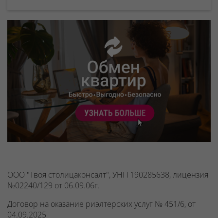
ООО "Твоя столицаконсалт", УНП 190285638, лицензия
№02240/129 от 06.09.06г.
Договор на оказание риэлтерских услуг № 451/6, от
04.09.2025