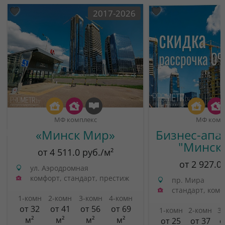
2017-2026
МФ комплекс
МФ комп
«Минск Мир»
Бизнес-апа
"Минск
от 4 511.0 руб./м²
от 2 927.0
ул. Аэродромная
комфорт, стандарт, престиж
пр. Мира
стандарт, ком
1-комн
2-комн
3-комн
4-комн
от 32
от 41
от 56
от 69
1-комн
2-комн
3
м²
м²
м²
м²
от 25
от 37
о