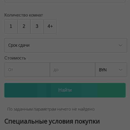
для отдыха. В квартале и рядом с ним будут находиться
объекты культурно-бытового обслуживания.
Количество комнат
ООО "Твоя столицаконсалт", УНП 190285638, лицензия
1
2
3
4+
№02240/129 от 06.09.06г.
Договор на оказание риэлтерских услуг № 447/6, от
Срок сдачи
04.09.2025
Стоимость
BYN
По заданным параметрам ничего не найдено
Специальные условия покупки