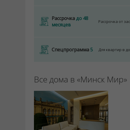
Рассрочка
до 48
Рассрочка от за
месяцев
Спецпрограмма
5
Для квартир в д
Все дома в «Минск Мир»