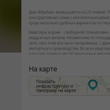
Дом «Мумбаи» возвышается на 25 этажей. 
конструктивная схема с монолитным каркас
сразу несколько удобных вариантов по п
Квартиры в доме – свободной планировки, 
квадратных метров. Независимо от площади
окно, при этом все окна панорамные, с дв
импортного производства. Во всех квартира
площадь превышает 50 квадратных метро
открытые балконы.
На карте
Коммуникации размещаются возле основны
внеквартирного коридора, поэтому кварти
объединять.
Показать
инфраструктуру и
Высота потолков на первом этаже – 3,1 метр
панораму на карте
пятого – 2,7 метра, на двадцать пятом – 3 ме
На первом этаже гостей и жильцов дома «
в которых сочетаются комфорт и стиль.