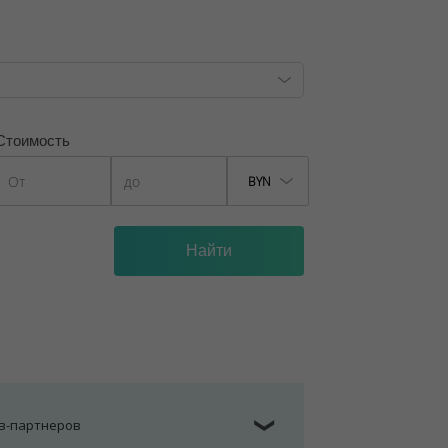
формленная в стиле одного из городов,
для мытья лап домашних питомцев. Есть
ипедов и увеличенный тамбур, в
а OTIS, один из которых –
Стоимость
разом, чтобы даже минимальный звук
BYN
, лицензия №02240/129 от 06.09.06г.
7/6, от 04.09.2025
ов-партнеров
❯