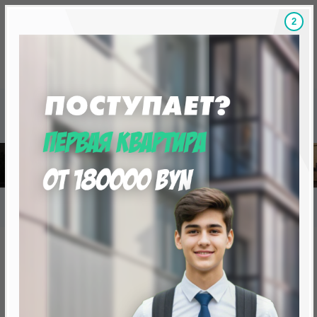
1
Скидки на новостройки, бонусы
Готовые новост
Главная
База новостроек Минска
«Минск Мир»
25.3 "Манила", квартал "Азия"
25.3 "Манила", квартал "Азия"
от 286 398.0 BYN (97 867 USD)
Минск, Октябрьский, ул. Кижеватова