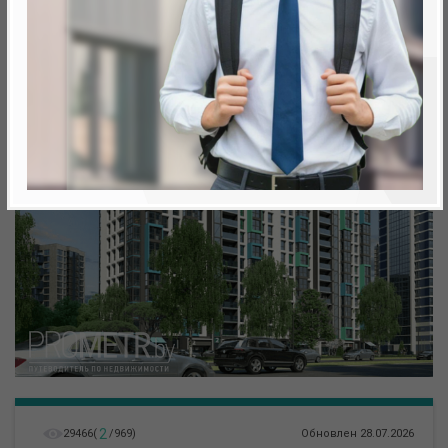
метро «Ковальская Слобода», 566 м
2
29466
(
/
969
)
Обновлен 28.07.2026