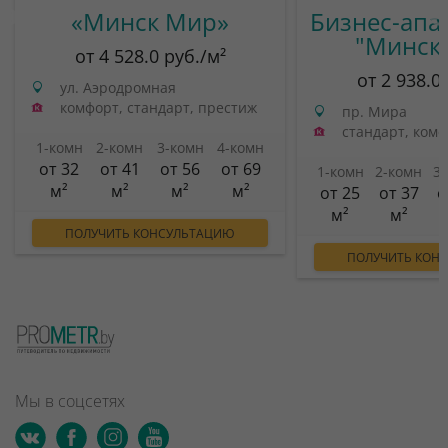
«Минск Мир»
Бизнес-апа
"Минск
от 4 528.0 руб./м²
от 2 938.0
ул. Аэродромная
комфорт, стандарт, престиж
пр. Мира
стандарт, ком
1-комн
2-комн
3-комн
4-комн
от 32
от 41
от 56
от 69
1-комн
2-комн
3
м²
м²
м²
м²
от 25
от 37
о
м²
м²
ПОЛУЧИТЬ КОНСУЛЬТАЦИЮ
ПОЛУЧИТЬ КОН
Мы в соцсетях