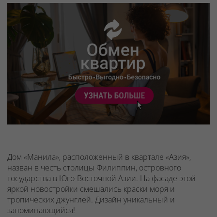
Дом «Манила», расположенный в квартале «Азия»,
назван в честь столицы Филиппин, островного
государства в Юго-Восточной Азии. На фасаде этой
яркой новостройки смешались краски моря и
тропических джунглей. Дизайн уникальный и
запоминающийся!