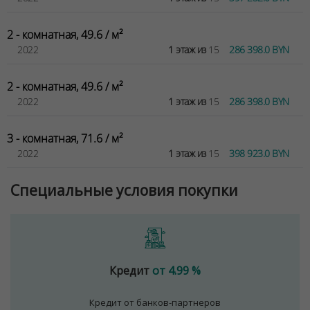
Договор на оказание риэлтерских услуг № 447/6, от
2 - комнатная, 49.6 / м²
04.09.2025
2022
1 этаж из
15
286 398.0 BYN
2 - комнатная, 49.6 / м²
2022
1 этаж из
15
286 398.0 BYN
3 - комнатная, 71.6 / м²
2022
1 этаж из
15
398 923.0 BYN
Специальные условия покупки
Кредит
от 4.99 %
Кредит от банков-партнеров