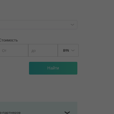
Стоимость
BYN
ов-партнеров
❯