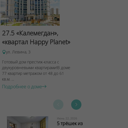
Сад Эрмит
27.5 «Калемегдан»,
ул.Лученка,4
«квартал Happy Planet»
Подробнее о 
ул. Левина, 3
Готовый дом престиж-класса с
двухуровневыми квартирами!В доме
77 квартир метражом от 48 до 61
кв.м. ...
Подробнее о доме
Июнь 22, 2026
5 трёшек из