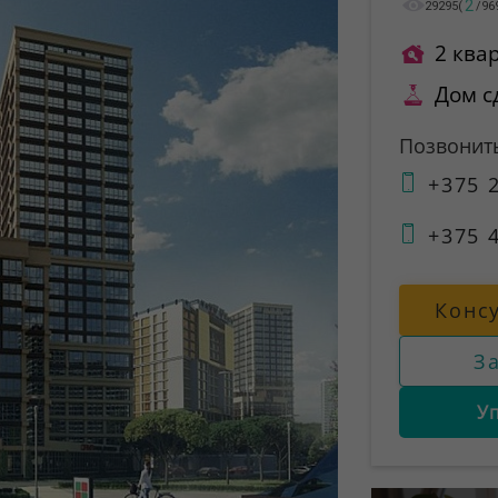
2
29295
(
/
96
2 ква
Дом с
Позвонит
+375 2
+375 4
Конс
З
У