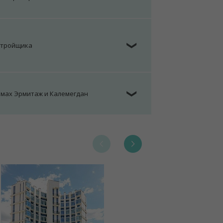
стройщика
❯
омах Эрмитаж и Калемегдан
❯