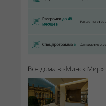
Рассрочка
до 48
Рассрочка от за
месяцев
Спецпрограмма
5
Для квартир в д
Все дома в «Минск Мир»