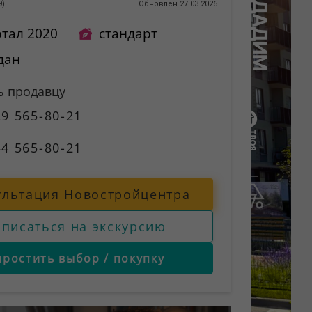
9
)
Обновлен 27.03.2026
ртал 2020
стандарт
дан
ь продавцу
9 565-80-21
4 565-80-21
ультация Новостройцентра
аписаться на экскурсию
простить выбор / покупку