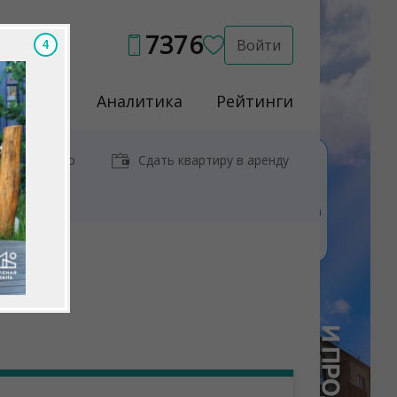
7376
Войти
3
Услуги
Аналитика
Рейтинги
иры у метро
Сдать квартиру в аренду