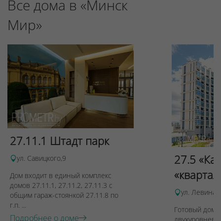
Все дома в «Минск
Мир»
Для обеспечения удобства пользователей сайта
используются cookies
Принять
Отклонить
27.11.1 Штадт парк
27.5 «Ка
ул. Савицкого,9
«квартал
Дом входит в единый комплекс
домов 27.11.1, 27.11.2, 27.11.3 с
ул. Левина, 
общим гараж-стоянкой 27.11.8 по
г.п. ...
Готовый дом п
Подробнее о доме
двухуровневы