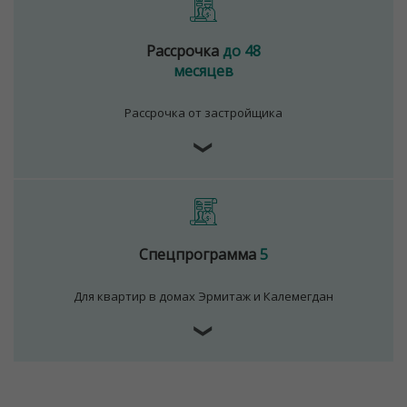
удобно свернуть во двор, когда отправился с ребенком
на прогулку, или на улицу, если спешишь на работу.
Рассрочка
до 48
Дом обходить не придется.
месяцев
В комлексе функционирует транспортная
инфрастуктура - наземный и подземный транспорт. Вы
Рассрочка от застройщика
сможете легко добраться в любую точку Минска.
❯
ООО "Твоя столицаконсалт", УНП 190285638, лицензия
№02240/129 от 06.09.06г.
Договор на оказание риэлтерских услуг № 447/6, от
04.09.2025
Спецпрограмма
5
Для квартир в домах Эрмитаж и Калемегдан
❯