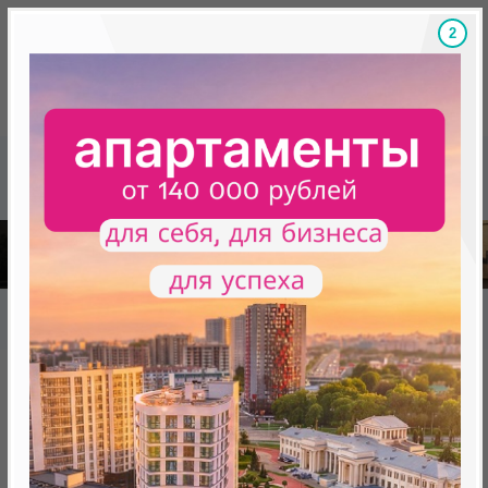
1
Скидки на новостройки, бонусы
Готовые новост
Главная
База новостроек Минска
«Минск Мир»
29.6 "Вильнюс", квартал "Северная Европа"
29.6 "Вильнюс", квартал
"Северная Европа"
от 0 BYN (0 USD)