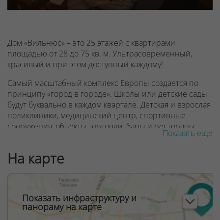
Дом «Вильнюс» – это 25 этажей с квартирами
площадью от 28 до 75 кв. м. Ультрасовременный,
красивый и при этом доступный каждому!
Самый масштабный комплекс Европы создается по
принципу «город в городе». Школы или детские сады
будут буквально в каждом квартале. Детская и взрослая
поликлиники, медицинский центр, спортивные
сооружения, объекты торговли, бары и рестораны.
Показать еще
Паркинги и новые станции метро. Международный
финансовый центр Minsk World и крупнейший
На карте
торгово-развлекательный центр Avia Mall.
Все нужное для комфортной городской жизни и
успешного бизнеса в комплексе - в шаговой
Показать инфраструктуру и
доступности.
панораму на карте
Какой дом «Вильнюс» в комплексе Минск Мир?