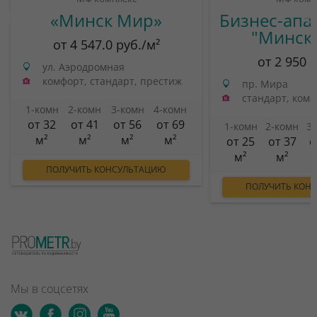
«Минск Мир»
Бизнес-апа
"Минск
от 4 547.0 руб./м²
от 2 950 
ул. Аэродромная
комфорт, стандарт, престиж
пр. Мира
стандарт, ком
1-комн
2-комн
3-комн
4-комн
от 32
от 41
от 56
от 69
1-комн
2-комн
3
м²
м²
м²
м²
от 25
от 37
о
м²
м²
ПОЛУЧИТЬ КОНСУЛЬТАЦИЮ
ПОЛУЧИТЬ КОН
Мы в соцсетях