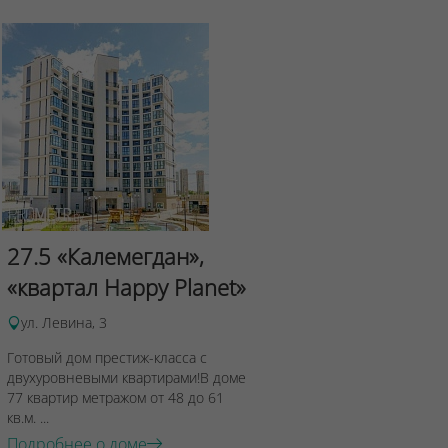
Сад Эрмит
27.5 «Калемегдан»,
ул.Лученка,4
«квартал Happy Planet»
Подробнее о 
ул. Левина, 3
Готовый дом престиж-класса с
двухуровневыми квартирами!В доме
77 квартир метражом от 48 до 61
кв.м. ...
Подробнее о доме