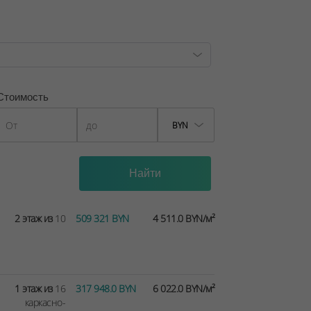
 для хранения вещей жильцов. Из
паркинг. В каждой из секций
овой и панорамный лифты. На грузовом
, лицензия №02240/129 от 06.09.06г.
Стоимость
3, от 14.02.2022
BYN
2 этаж из
10
509 321 BYN
4 511.0 BYN/м²
1 этаж из
16
317 948.0 BYN
6 022.0 BYN/м²
каркасно-