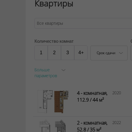
Квартиры
Есть подвальный этаж. Там будут кладовые
подвала можно будет выйти на подземный 
новостроек будущего предусмотрены груз
можно спуститься в подвал.
ООО "Твоя столицаконсалт", УНП 190285638
Количество комнат
Договор на оказание риэлтерских услуг № 3/
1
2
3
4+
Срок сдачи
Больше
параметров
4 - комнатная,
2020
112.9 / 44 м²
2 - комнатная,
2022
52.8 / 35 м²