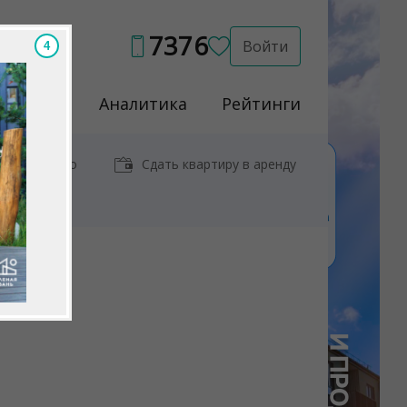
7376
Войти
2
Услуги
Аналитика
Рейтинги
иры у метро
Сдать квартиру в аренду