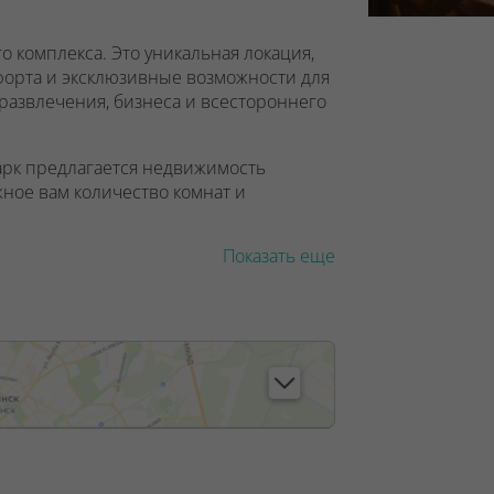
о комплекса. Это уникальная локация,
мфорта и эксклюзивные возможности для
 развлечения, бизнеса и всестороннего
арк предлагается недвижимость
ное вам количество комнат и
Показать еще
ностями, любителей велоспорта и мам
нек (на уровне земли). Вам понравятся
е дизайнерские лобби домов площадью
но продумана:
док и безопасность
(небольшой библиотекой)
ком - удобным приспособлением для мам