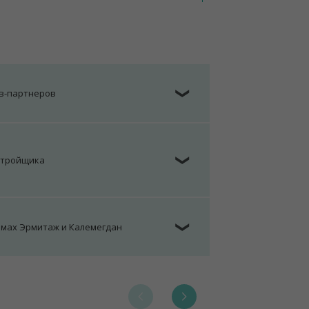
ов-партнеров
❯
стройщика
❯
омах Эрмитаж и Калемегдан
❯