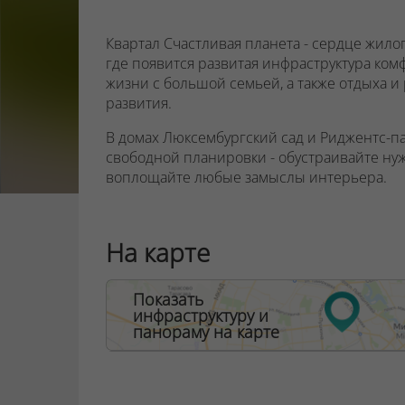
Квартал Счастливая планета - сердце жилог
где появится развитая инфраструктура ко
жизни с большой семьей, а также отдыха и
развития.
В домах Люксембургский сад и Риджентс-п
свободной планировки - обустраивайте нуж
воплощайте любые замыслы интерьера.
Для удобства лиц с ограниченными возмож
с колясками вход будет обустроен без ступе
На карте
просторные и уютные, красивые и светлы
более 60 м². Инфраструктура фойе тщатель
Показать
· стойка консьержа, обеспечивающего поря
инфраструктуру и
панораму на карте
· место отдыха для гостей с букшерингом 
· туалетная комната с пеленальным столи
и малышей.