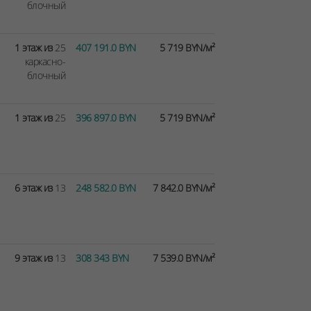
блочный
1 этаж из
25
407 191.0 BYN
5 719 BYN/м²
каркасно-
блочный
1 этаж из
25
396 897.0 BYN
5 719 BYN/м²
6 этаж из
13
248 582.0 BYN
7 842.0 BYN/м²
9 этаж из
13
308 343 BYN
7 539.0 BYN/м²