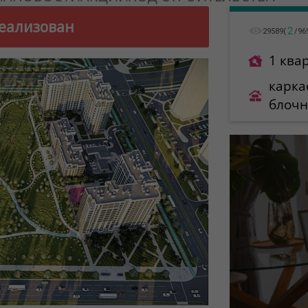
еализован
2
29589
(
/
96
1 ква
карка
блоч