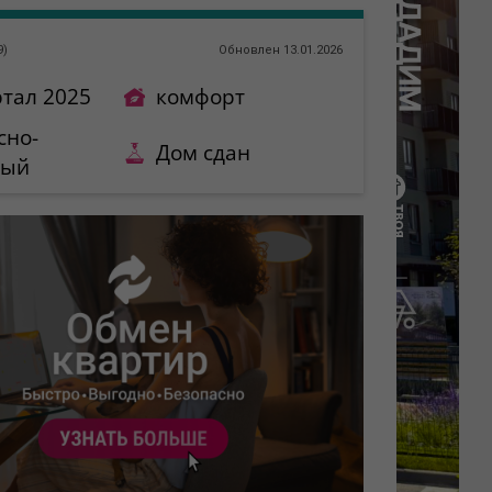
9
)
Обновлен 13.01.2026
ртал 2025
комфорт
сно-
Дом сдан
ный