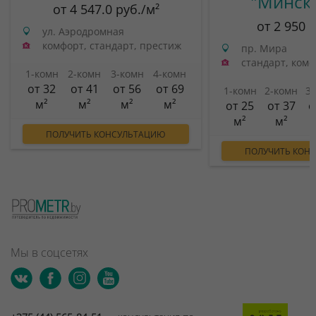
"Минск
от 4 547.0 руб./м²
от 2 950 
ул. Аэродромная
комфорт, стандарт, престиж
пр. Мира
стандарт, ком
1-комн
2-комн
3-комн
4-комн
от 32
от 41
от 56
от 69
1-комн
2-комн
3
м²
м²
м²
м²
от 25
от 37
о
м²
м²
ПОЛУЧИТЬ КОНСУЛЬТАЦИЮ
ПОЛУЧИТЬ КОН
Мы в соцсетях