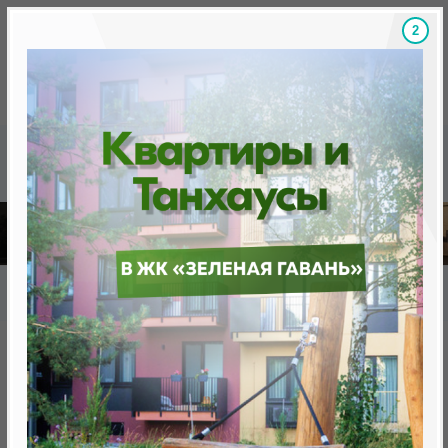
1
Скидки на новостройки, бонусы
Готовые новост
Главная
База новостроек Минска
«Минск Мир»
9.4 "Бразилиа", квартал "Южная Америка"
9.4 "Бразилиа", квартал
"Южная Америка"
от 0 BYN (0 USD)