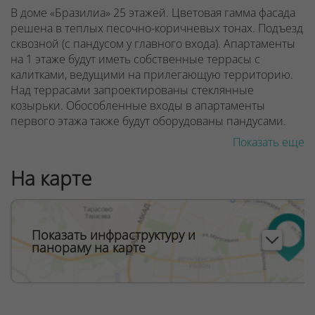
В доме «Бразилиа» 25 этажей. Цветовая гамма фасада
решена в теплых песочно-коричневых тонах. Подъезд
сквозной (с пандусом у главного входа). Апартаменты
на 1 этаже будут иметь собственные террасы с
калитками, ведущими на прилегающую территорию.
Над террасами запроектированы стеклянные
козырьки. Обособленные входы в апартаменты
первого этажа также будут оборудованы пандусами.
Показать еще
Предусмотрено дизайнерское лобби со стойкой
рецепции консьержа, местом отдыха для ожидающих
На карте
вас гостей. Фантазия дизайнеров вестибюля
«Бразилиа» погружает нас в атмосферу тропических
лесов. Она будет дополнена экзотическими живыми
растениями в кадках. Здесь есть санитарная комната с
Показать инфраструктуру и
пеленальным столиком для малышей.
панораму на карте
ООО "Твоя столицаконсалт", УНП 190285638, лицензия
№02240/129 от 06.09.06г.