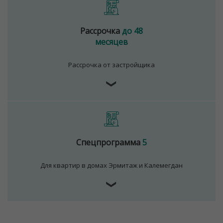
Рассрочка
до 48
месяцев
Рассрочка от застройщика
❯
Спецпрограмма
5
Для квартир в домах Эрмитаж и Калемегдан
Для обеспечения удобства пользователей сайта
используются cookies
❯
Принять
Отклонить