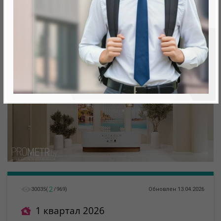
Минск, Октябрьский, ул. Жореса Алферова
метро «Ковальская Слобода», 566 м
2
30035
(
/
969
)
Обновлен 13.04.2026
1 квартал 2026