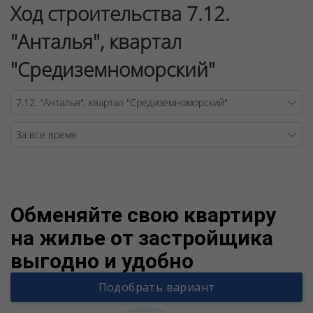
Ход строительства 7.12.
"Анталья", квартал
"Средиземноморский"
Warning
/v
Обменяйте свою квартиру
на жилье от застройщика
выгодно и удобно
Подобрать вариант