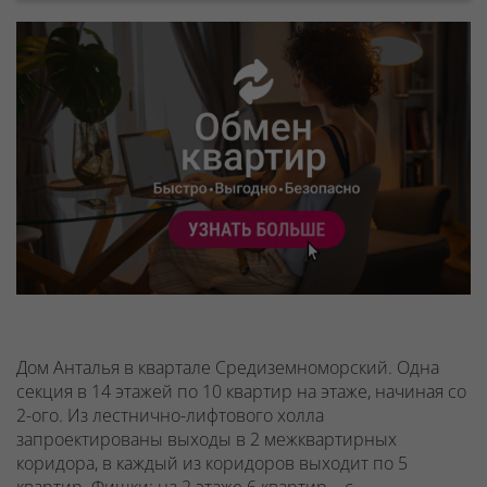
Дом Анталья в квартале Средиземноморский. Одна
секция в 14 этажей по 10 квартир на этаже, начиная со
2-ого.
Из лестнично-лифтового холла
запроектированы выходы в 2 межквартирных
коридора, в каждый из коридоров выходит по 5
квартир.
Фишки: на 2 этаже
6 квартир – с