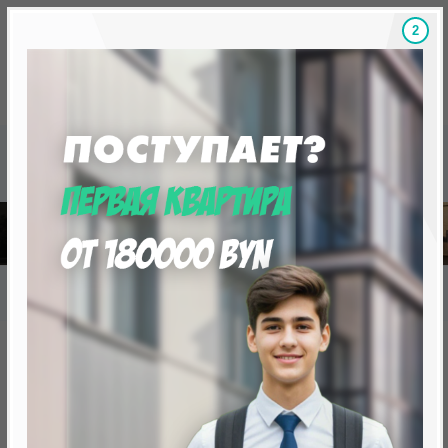
1
Скидки на новостройки, бонусы
Готовые новост
Главная
База новостроек Минска
«Минск Мир»
7.12. "Анталья", квартал "Средиземноморский"
7.12. "Анталья", квартал
"Средиземноморский"
нет в продаже