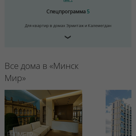
Спецпрограмма
5
Для квартир в домах Эрмитаж и Калемегдан
❯
Все дома в «Минск
Для обеспечения удобства пользователей сайта
используются cookies
Мир»
Принять
Отклонить