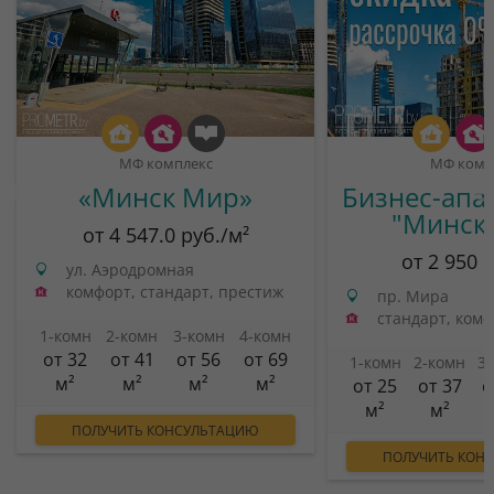
МФ комплекс
МФ комп
«Минск Мир»
Бизнес-апа
"Минск
от 4 547.0 руб./м²
от 2 950 
ул. Аэродромная
комфорт, стандарт, престиж
пр. Мира
стандарт, ком
1-комн
2-комн
3-комн
4-комн
от 32
от 41
от 56
от 69
1-комн
2-комн
3
м²
м²
м²
м²
от 25
от 37
о
м²
м²
ПОЛУЧИТЬ КОНСУЛЬТАЦИЮ
ПОЛУЧИТЬ КОН