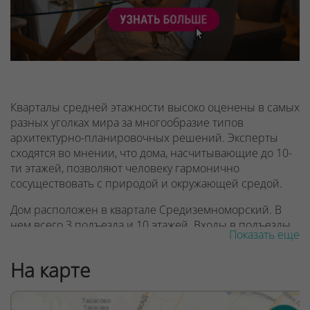
Кварталы средней этажности высоко оценены в самых
разных уголках мира за многообразие типов
архитектурно-планировочных решений. Эксперты
сходятся во мнении, что дома, насчитывающие до 10-
ти этажей, позволяют человеку гармонично
сосуществовать с природой и окружающей средой.
Дом расположен в квартале Средиземноморский. В
нем всего 3 подъезда и 10 этажей. Входы в подъезды
Показать еще
оборудованы пандусами, что особенно оценят мамы с
колясками, которые смогут оставить коляску в
На карте
подъезде в специальном помещении.
Бело-голубой цвет - преобладающий в лобби.