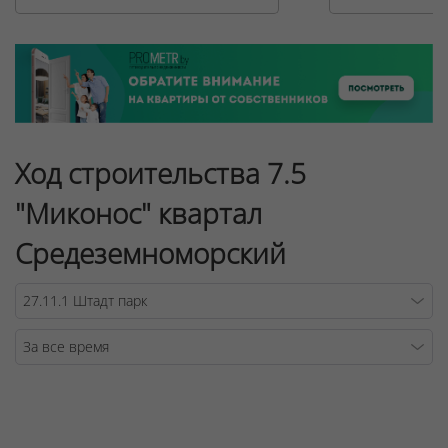
Ход строительства 7.5
"Миконос" квартал
Средеземноморский
Warning
/v