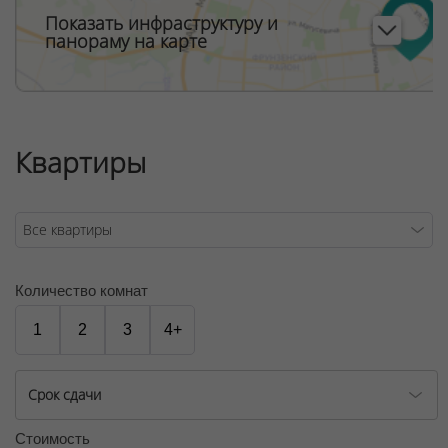
Количество квартир на этаже - зависит от этажа. На
Показать инфраструктуру и
верхних - всего пять.
панораму на карте
Дом имеет угловую форму. Часть окон выходит на
Международный финансовый центр и перекресток
ул.Братской с Лученка. В этой части дома есть
открытые балконы угловой формы.
Квартиры
ООО "Твоя столицаконсалт", УНП 190285638, лицензия
№02240/129 от 06.09.06г.
Договор на оказание риэлтерских услуг № 1/2, от
03.01.2022
Количество комнат
1
2
3
4+
Срок сдачи
Стоимость