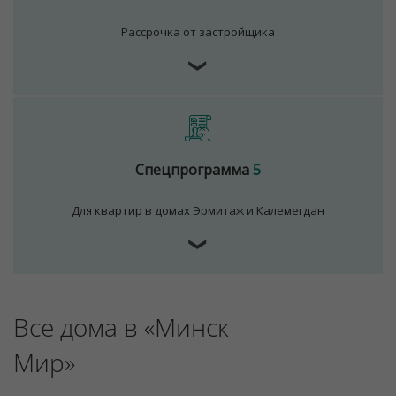
Рассрочка от застройщика
Для обеспечения удобства пользователей сайта
❯
используются cookies
Принять
Отклонить
Спецпрограмма
5
Для квартир в домах Эрмитаж и Калемегдан
❯
Все дома в «Минск
Мир»