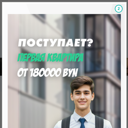
1
Скидки на новостройки, бонусы
Готовые новост
Главная
База новостроек Минска
«Минск Мир»
7.5 "Миконос" квартал Средеземноморский
7.5 "Миконос" квартал
Средеземноморский
нет в продаже