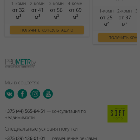
1-комн
2-комн
3-комн
4-комн
от 32
от 41
от 56
от 69
1-комн
2-комн
3
м²
м²
м²
м²
от 25
от 37
о
м²
м²
ПОЛУЧИТЬ КОНСУЛЬТАЦИЮ
ПОЛУЧИТЬ КОН
Мы в соцсетях
+375 (44) 565-84-51
— консультация по
недвижимости
Специальные условия покупки
+375 (29) 126-01-01
— размещение рекламы