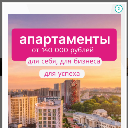
1
Скидки на новостройки, бонусы
Готовые новост
Главная
База новостроек Минска
«Минск Мир»
Сад Эрмитаж дом 27.6
Сад Эрмитаж дом 27.6
от 416 833.0 BYN (142 439 USD)
Минск, Октябрьский, ул.Лученка,4