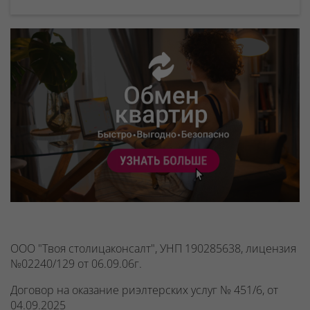
ООО "Твоя столицаконсалт", УНП 190285638, лицензия
№02240/129 от 06.09.06г.
Договор на оказание риэлтерских услуг № 451/6, от
04.09.2025