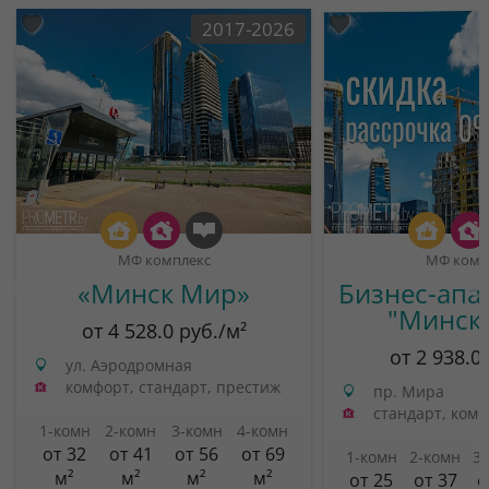
2017-2026
МФ комплекс
МФ комп
«Минск Мир»
Бизнес-апа
"Минск
от 4 528.0 руб./м²
от 2 938.0
ул. Аэродромная
комфорт, стандарт, престиж
пр. Мира
стандарт, ком
1-комн
2-комн
3-комн
4-комн
от 32
от 41
от 56
от 69
1-комн
2-комн
3
м²
м²
м²
м²
от 25
от 37
о