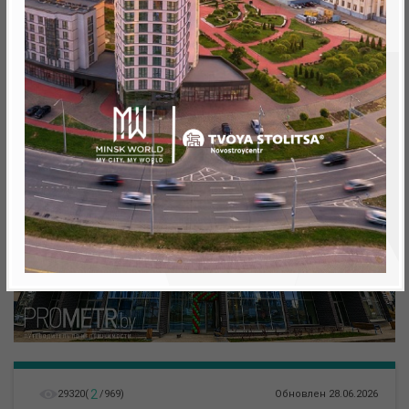
метро «Ковальская Слобода», 566 м
2
29320
(
/
969
)
Обновлен 28.06.2026