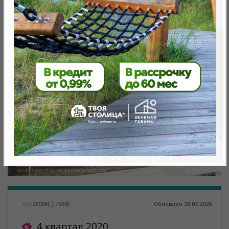
Минск, Октябрьский, ул. Кижеватова
метро «Ковальская Слобода», 566 м
2
29094
(
/
969
)
Обновлен 28.07.2026
4 квартал 2020