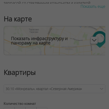
террасой со стеклянным козырьком и калиткой.
Показать еще
В доме «Монреаль» все продумано до мелочей — от
На карте
уютного красивого лобби до панорамного лифта!
ООО "Твоя столицаконсалт", УНП 190285638, лицензия
№02240/129 от 06.09.06г.
Показать инфраструктуру и
Договор на оказание риэлтерских услуг № 447/6, от
панораму на карте
04.09.2025
Квартиры
Количество комнат