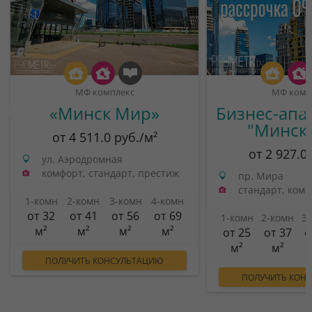
МФ комплекс
МФ комп
«Минск Мир»
Бизнес-апа
"Минск
от 4 511.0 руб./м²
от 2 927.0
ул. Аэродромная
комфорт, стандарт, престиж
пр. Мира
стандарт, ком
1-комн
2-комн
3-комн
4-комн
от 32
от 41
от 56
от 69
1-комн
2-комн
3
м²
м²
м²
м²
от 25
от 37
о
м²
м²
ПОЛУЧИТЬ КОНСУЛЬТАЦИЮ
ПОЛУЧИТЬ КОН