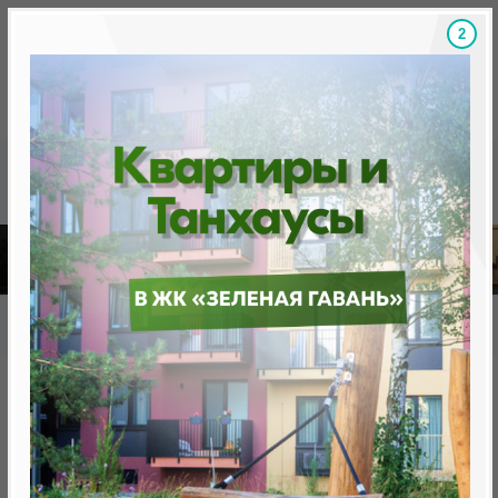
1
Скидки на новостройки, бонусы
Готовые новост
Главная
База новостроек Минска
«Минск Мир»
30.10 «Монреаль», квартал «Северная Америка»
30.10 «Монреаль», квартал
«Северная Америка»
от 0 BYN (0 USD)