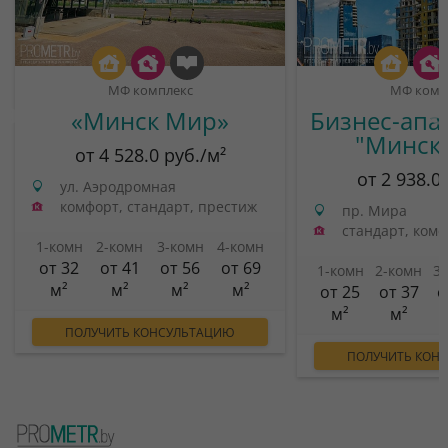
МФ комплекс
МФ комп
«Минск Мир»
Бизнес-апа
"Минск
от 4 528.0 руб./м²
от 2 938.0
ул. Аэродромная
комфорт, стандарт, престиж
пр. Мира
стандарт, ком
1-комн
2-комн
3-комн
4-комн
от 32
от 41
от 56
от 69
1-комн
2-комн
3
м²
м²
м²
м²
от 25
от 37
о
м²
м²
ПОЛУЧИТЬ КОНСУЛЬТАЦИЮ
ПОЛУЧИТЬ КОН