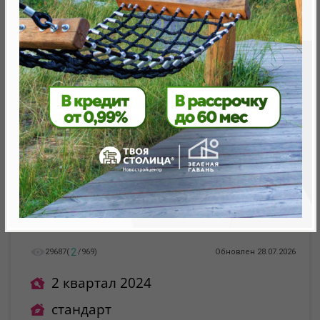
Минск, Октябрьский, ул. Николы Теслы
метро «Ковальская Слобода», 566 м
2
29687
(
/
969
)
Обновлен 28.07.2026
2 квартал 2024
стандарт