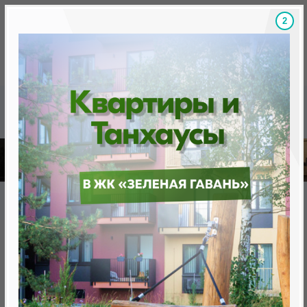
1
Скидки на новостройки, бонусы
Готовые новост
Главная
База новостроек Минска
«Минск Мир»
9.6 "Сан-Паулу", квартал "Южная Америка"
9.6 "Сан-Паулу", квартал
"Южная Америка"
нет в продаже