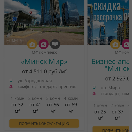
МФ комплекс
МФ комп
«Минск Мир»
Бизнес-апа
"Минск
от 4 511.0 руб./м²
от 2 927.0
ул. Аэродромная
комфорт, стандарт, престиж
пр. Мира
стандарт, ком
1-комн
2-комн
3-комн
4-комн
от 32
от 41
от 56
от 69
1-комн
2-комн
3
м²
м²
м²
м²
от 25
от 37
о
м²
м²
ПОЛУЧИТЬ КОНСУЛЬТАЦИЮ
ПОЛУЧИТЬ КОН