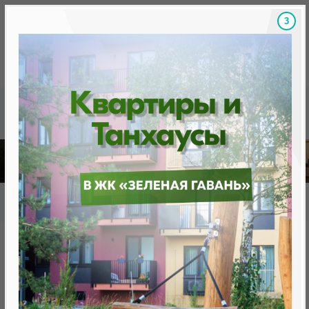
2
Скидки на новостройки, бонусы
Готовые новост
Главная
База новостроек Минска
«Минск Мир»
9.10 "Гавана", квартал "Южная Америка"
9.10 "Гавана", квартал "Южная
Америка"
нет в продаже