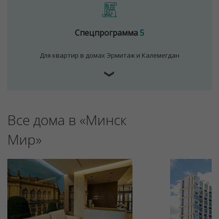
Спецпрограмма
5
Для квартир в домах Эрмитаж и Калемегдан
❯
Все дома в «Минск
Для обеспечения удобства пользователей сайта
используются cookies
Мир»
Принять
Отклонить