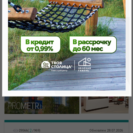
Минск, Октябрьский, ул. Игоря Лученка
метро «Ковальская Слобода», 566 м
2
29566
(
/
969
)
Обновлен 28.07.2026