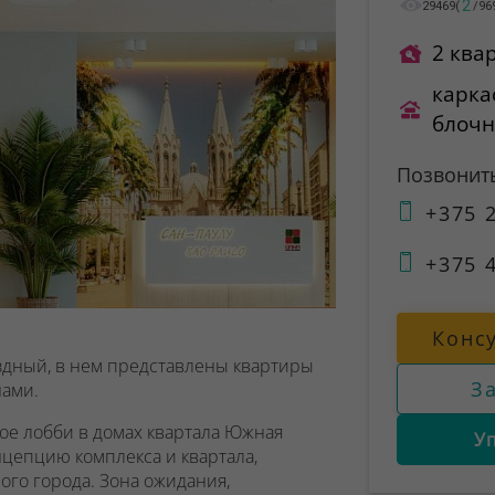
2
29469
(
/
96
2 ква
карка
блоч
Позвонит
+375 2
+375 4
Конс
здный, в нем представлены квартиры
З
нами.
ое лобби в домах квартала Южная
У
цепцию комплекса и квартала,
ого города. Зона ожидания,