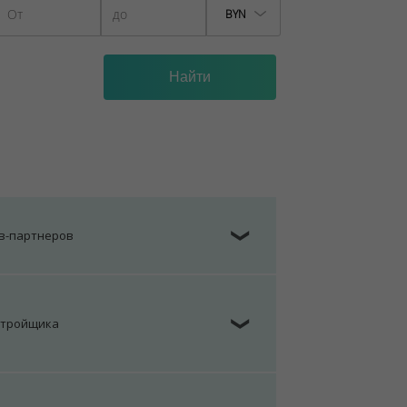
BYN
ов-партнеров
❯
стройщика
❯