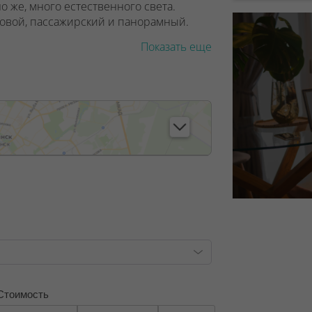
о же, много естественного света.
зовой, пассажирский и панорамный.
Показать еще
ся крупнейший ТРЦ Avia Mall,
я третьей линии метро Аэродромная.
, лицензия №02240/129 от 06.09.06г.
8/6, от 04.09.2025
Стоимость