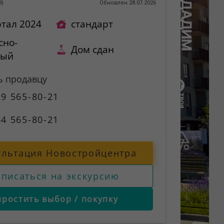
9
)
Обновлен 28.07.2026
ртал 2024
стандарт
сно-
Дом сдан
ный
ь продавцу
9 565-80-21
4 565-80-21
ультация Новостройцентра
аписаться на экскурсию
простить выбор / покупку