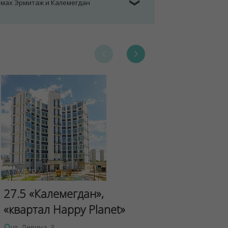
омах Эрмитаж и Калемегдан
❯
Сад Эрмит
27.5 «Калемегдан»,
ул.Лученка,4
«квартал Happy Planet»
Подробнее о 
ул. Левина, 3