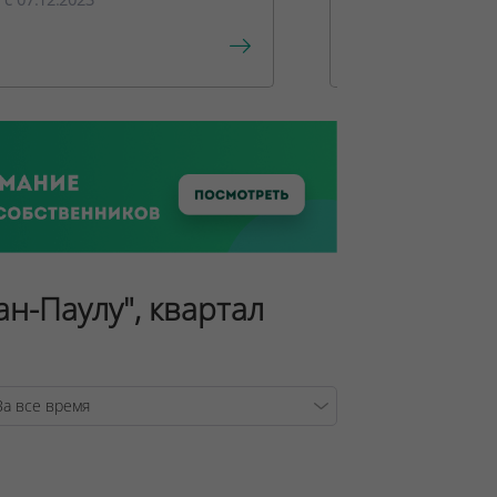
ан-Паулу", квартал
/var/www/tsby/data/ww