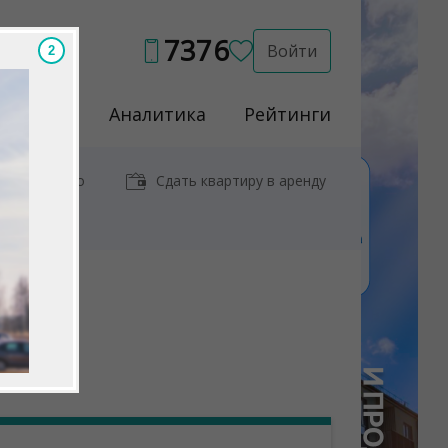
7376
Войти
1
Услуги
Аналитика
Рейтинги
иры у метро
Сдать квартиру в аренду