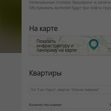
пеленальные столики, букшеринг и, конечн
Обслуживать жителей будут три лифта: гру
Рядом с кварталом «Южная Америка» строит
Международный финансовый центр, станци
На карте
ООО "Твоя столицаконсалт", УНП 190285638
Показать
Договор на оказание риэлтерских услуг № 44
инфраструктуру и
панораму на карте
Квартиры
Количество комнат