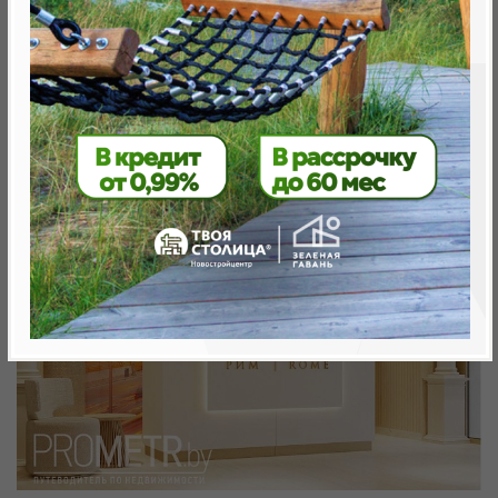
Минск, Октябрьский, ул. Леонида Щемелёва 28
метро «Ковальская Слобода», 566 м