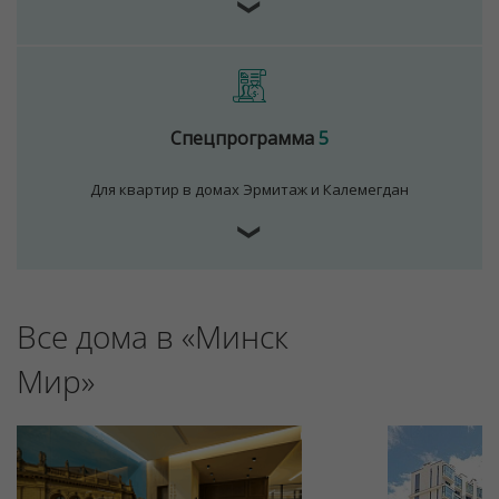
❯
Спецпрограмма
5
Для квартир в домах Эрмитаж и Калемегдан
❯
Для обеспечения удобства пользователей сайта
используются cookies
Все дома в «Минск
Принять
Мир»
Отклонить