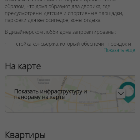
образом, что дома образуют два дворика, где
предусмотрены детские и спортивные площадки,
парковки для велосипедов, зоны отдыха.
В дизайнерском лобби дома запроектированы:
· стойка консьержа, который обеспечит порядок и
Показать еще
безопасность в доме
· изображения достопримечательностей
На карте
итальянских столиц — Миланского собора XIV века и
Колизея — ровесника нашей эры
· место отдыха и букшеринг (здесь вы сможете
Показать инфраструктуру и
провести переговоры или подписать документы)
панораму на карте
· туалетная комната с пеленальным столиком
· байк-бокс (в просторном фойе можно также
разместить детские коляски и сэкономить место в
Квартиры
апартаментах).