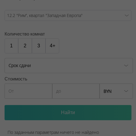
ООО "Твоя столицаконсалт", УНП 190285638, лицензия
№02240/129 от 06.09.06г.
Договор на оказание риэлтерских услуг № 449/6, от
04.09.2025
Количество комнат
1
2
3
4+
Срок сдачи
Стоимость
BYN
По заданным параметрам ничего не найдено