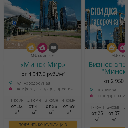
МФ комплекс
МФ комп
«Минск Мир»
Бизнес-апа
"Минск
от 4 547.0 руб./м²
от 2 950 
ул. Аэродромная
комфорт, стандарт, престиж
пр. Мира
стандарт, ком
1-комн
2-комн
3-комн
4-комн
от 32
от 41
от 56
от 69
1-комн
2-комн
3
м²
м²
м²
м²
от 25
от 37
о
м²
м²
ПОЛУЧИТЬ КОНСУЛЬТАЦИЮ