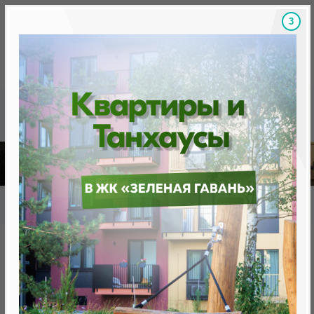
2
Скидки на новостройки, бонусы
Готовые новост
Главная
База новостроек Минска
«Минск Мир»
12.2 "Рим", квартал "Западная Европа"
12.2 "Рим", квартал "Западная
Европа"
нет в продаже