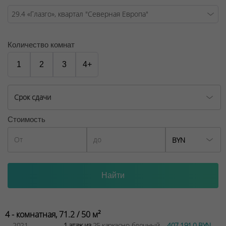
общественного транспорта
Каким будет «Глазго»? Притягательным, сверкающим, с
красивой небесной тонировкой и
Количество комнат
ультрасовременными архитектурными решениями!
1
2
3
4+
В здании 25 этажей с квартирами площадью от 28 до
70 кв. м. Высота потолков – 2,7 метра, а на первом и
последнем этажах – 3 метра и более. Свободная
Срок сдачи
планировка квартир позволит создать интерьер под
свой вкус и стиль!
Стоимость
В светлом просторном лобби, украшенном
BYN
панорамными видами Глазго, царит атмосфера
Шотландии! Здесь предусмотрены все удобства:
стойка консьержа, зона ожидания гостей, санитарная
комната с пеленальным столиком. И даже место для
букшеринга, то есть обмена книгами!
В доме будет отдельное помещение для хранения
4 - комнатная, 71.2 / 50 м²
велосипедов в количестве 10 штук, а также
2021
1 этаж из
25 каркасно-блочный
407 191.0 BYN