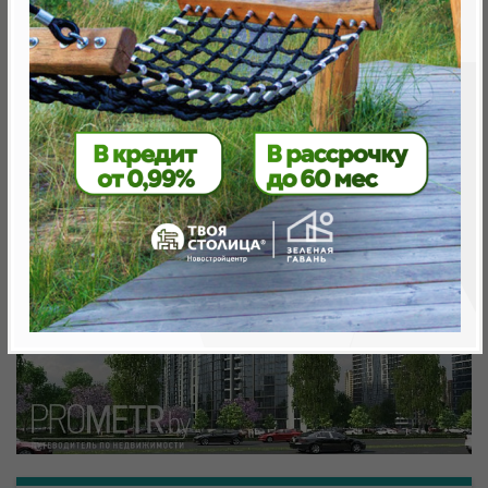
Минск, Октябрьский, ул. Кижеватова
метро «Ковальская Слобода», 566 м