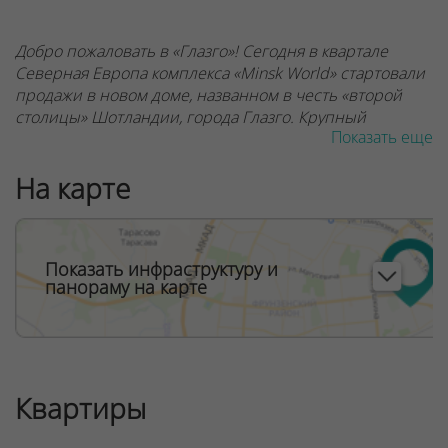
Добро пожаловать в «Глазго»! Сегодня в квартале
Северная Европа комплекса «Minsk World» стартовали
продажи в новом доме, названном в честь «второй
столицы» Шотландии, города Глазго. Крупный
Показать еще
портовый город славится своей богатой историей и
великолепной архитектурой. И квартира в доме
На карте
«Глазго» – это ваша возможность погрузиться в
атмосферу яркой и самобытной Шотландии прямо в
центре Минска!
Показать инфраструктуру и
панораму на карте
Новостройка расположится вдоль продолжения улицы
Жуковского, прямо напротив остановки
общественного транспорта.
Квартиры
Дом расположится вдоль продолжения улицы
Жуковского, прямо напротив остановки