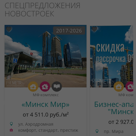
СПЕЦПРЕДЛОЖЕНИЯ
НОВОСТРОЕК
2017-2026
МФ комплекс
МФ комп
«Минск Мир»
Бизнес-апа
"Минск
от 4 511.0 руб./м²
от 2 927.0
ул. Аэродромная
комфорт, стандарт, престиж
пр. Мира