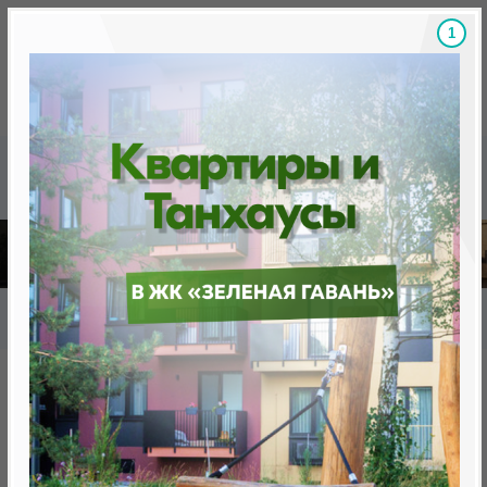
Скидки на новостройки, бонусы
Готовые новост
Главная
База новостроек Минска
«Минск Мир»
29.4 «Глазго», квартал "Северная Европа"
29.4 «Глазго», квартал
"Северная Европа"
от 0 BYN (0 USD)