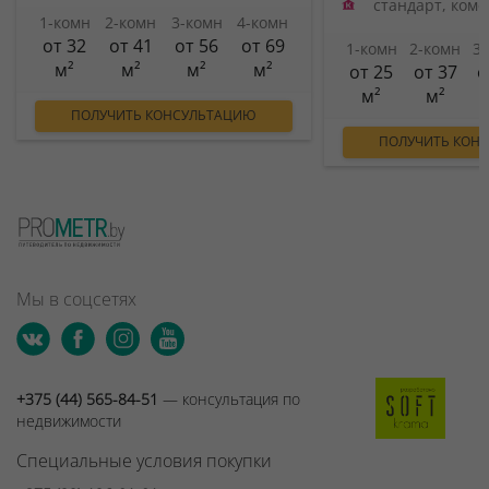
стандарт, ком
1-комн
2-комн
3-комн
4-комн
от 32
от 41
от 56
от 69
1-комн
2-комн
3
м²
м²
м²
м²
от 25
от 37
о
м²
м²
ПОЛУЧИТЬ КОНСУЛЬТАЦИЮ
ПОЛУЧИТЬ КОН
Мы в соцсетях
+375 (44) 565-84-51
— консультация по
недвижимости
Специальные условия покупки