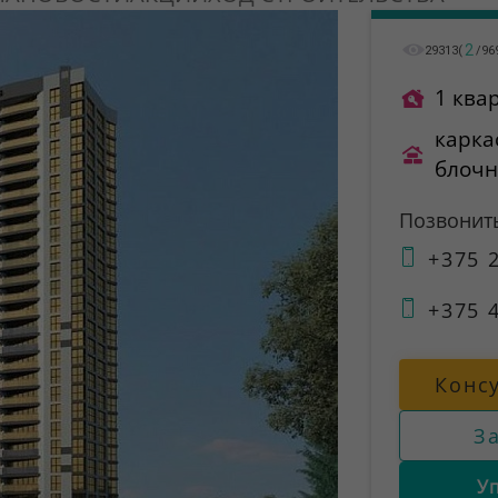
2
29313
(
/
96
1 ква
карка
блоч
Позвонит
+375 2
+375 4
Конс
З
У