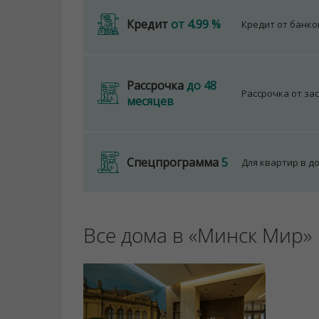
Кредит
от 4.99 %
Кредит от банк
Рассрочка
до 48
Рассрочка от за
месяцев
Спецпрограмма
5
Для квартир в д
Все дома в «Минск Мир»