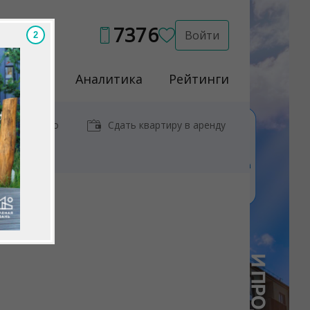
7376
Войти
1
Услуги
Аналитика
Рейтинги
иры у метро
Сдать квартиру в аренду