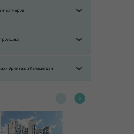
ов-партнеров
❯
стройщика
❯
омах Эрмитаж и Калемегдан
❯