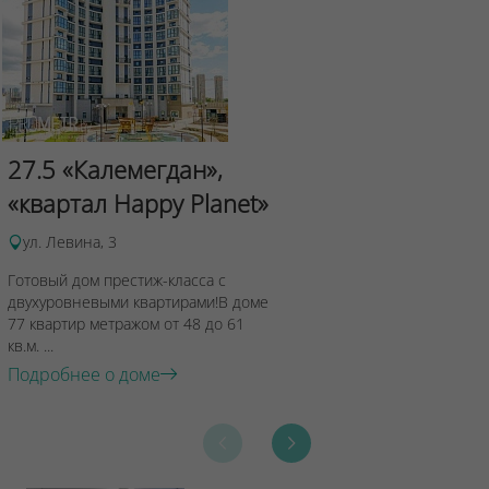
Сад Эрмит
27.5 «Калемегдан»,
ул.Лученка,4
«квартал Happy Planet»
Подробнее о 
ул. Левина, 3
Готовый дом престиж-класса с
двухуровневыми квартирами!В доме
77 квартир метражом от 48 до 61
кв.м. ...
Подробнее о доме