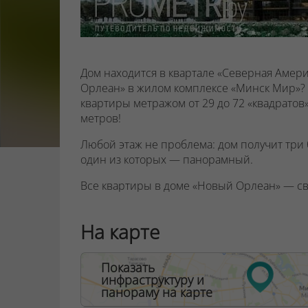
Дом находится в квартале «Северная Амери
Орлеан» в жилом комплексе «Минск Мир»? 
квартиры метражом от 29 до 72 «квадратов»
метров!
Любой этаж не проблема: дом получит три
один из которых — панорамный.
Все квартиры в доме «Новый Орлеан» — с
решить, сколько комнат вам необходимо и 
вам двери или лучше сделать арку.
На карте
Во всех квартирах большие панорамные ок
части квартир предусмотрены еще и откры
Показать
европейского производства.
инфраструктуру и
панораму на карте
Вместо стандартного подъезда предусмотр