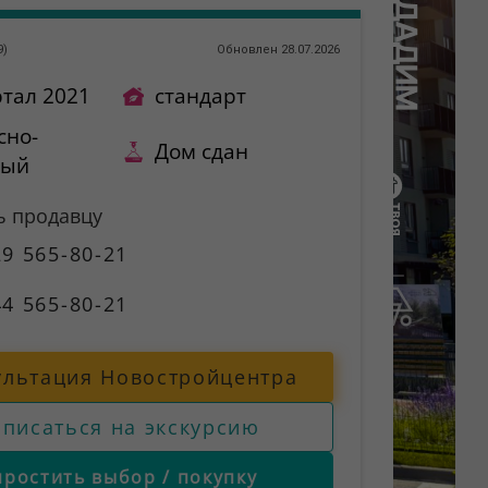
9
)
Обновлен 28.07.2026
ртал 2021
стандарт
сно-
Дом сдан
ный
ь продавцу
9 565-80-21
4 565-80-21
ультация Новостройцентра
аписаться на экскурсию
простить выбор / покупку