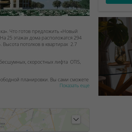
ка». Что готов предложить «Новый
На 25 этажах дома расположатся 294
. Высота потолков в квартирах 2.7
 бесшумных, скоростных лифта OTIS,
вободной планировки. Вы сами сможете
Показать еще
как их лучше расположить, нужны ли
на, полностью остекленные лоджии, а в
тые балконы. Все стеклопакеты —
ено светлое дизайнерское лобби с