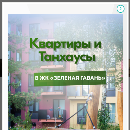
1
Скидки на новостройки, бонусы
Готовые новост
Главная
База новостроек Минска
«Минск Мир»
19.8 "Салоники", квартал "Южная Европа"
19.8 "Салоники", квартал
"Южная Европа"
от 0 BYN (0 USD)