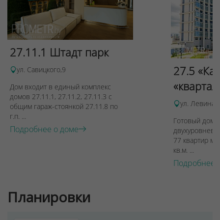
Для обеспечения удобства пользователей сайта
используются cookies
Принять
27.11.1 Штадт парк
Отклонить
27.5 «Ка
ул. Савицкого,9
«квартал
Дом входит в единый комплекс
домов 27.11.1, 27.11.2, 27.11.3 с
ул. Левина, 
общим гараж-стоянкой 27.11.8 по
г.п. ...
Готовый дом п
Подробнее о доме
двухуровневы
77 квартир ме
кв.м. ...
Подробнее 
Планировки