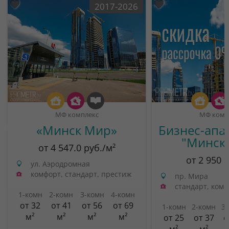
2017-2026
МФ комплекс
МФ комп
«Минск Мир»
Бизнес-апа
"Минск
от 4 547.0 руб./м²
от 2 950 
ул. Аэродромная
комфорт, стандарт, престиж
пр. Мира
стандарт, ком
1-комн
2-комн
3-комн
4-комн
от 32
от 41
от 56
от 69
1-комн
2-комн
3
м²
м²
м²
м²
от 25
от 37
о
м²
м²