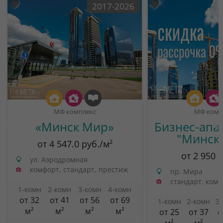
2017-2026
МФ комплекс
МФ комп
«Минск Мир»
Бизнес-апа
"Минск
от 4 547.0 руб./м²
от 2 950 
ул. Аэродромная
комфорт, стандарт, престиж
пр. Мира
стандарт, ком
1-комн
2-комн
3-комн
4-комн
от 32
от 41
от 56
от 69
1-комн
2-комн
3
м²
м²
м²
м²
от 25
от 37
о
м²
м²