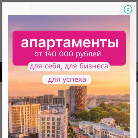
1
Скидки на новостройки, бонусы
Готовые новост
Главная
База новостроек Минска
«Минск Мир»
19.8 "Салоники", квартал "Южная Европа"
19.8 "Салоники", квартал
"Южная Европа"
от 0 BYN (0 USD)