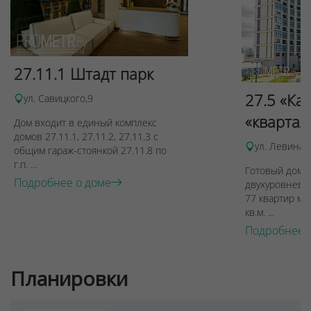
27.11.1 Штадт парк
27.5 «Ка
ул. Савицкого,9
«квартал
Дом входит в единый комплекс
домов 27.11.1, 27.11.2, 27.11.3 с
ул. Левина, 
общим гараж-стоянкой 27.11.8 по
г.п. ...
Готовый дом п
Подробнее о доме
двухуровневы
77 квартир ме
кв.м. ...
Подробнее 
Планировки