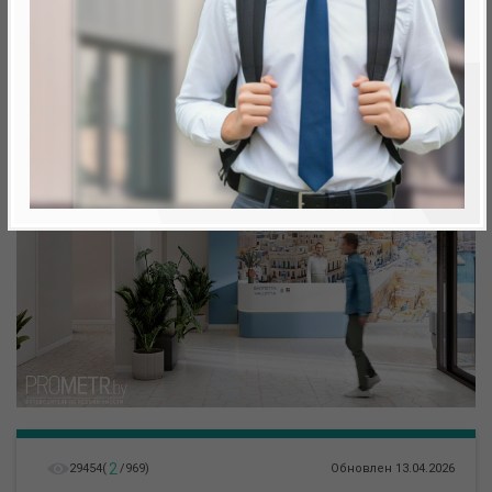
Минск, Октябрьский, ул. Жореса Алферова
метро «Ковальская Слобода», 566 м
2
29454
(
/
969
)
Обновлен 13.04.2026