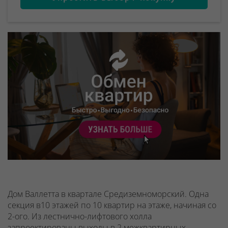
Дом Валлетта в квартале Средиземноморский. Одна
секция в10 этажей по 10 квартир на этаже, начиная со
2-ого.
Из лестнично-лифтового холла
запроектированы выходы в 2 межквартирных