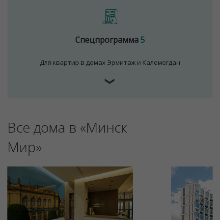
Спецпрограмма
5
Для квартир в домах Эрмитаж и Калемегдан
❯
Для обеспечения удобства пользователей сайта
Все дома в «Минск
используются cookies
Мир»
Принять
Отклонить