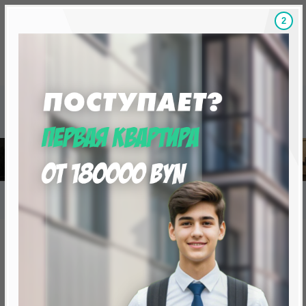
1
Скидки на новостройки, бонусы
Готовые новост
Главная
База новостроек Минска
«Минск Мир»
7.13 "Валлетта", квартал "Средиземноморский"
7.13 "Валлетта", квартал
"Средиземноморский"
нет в продаже