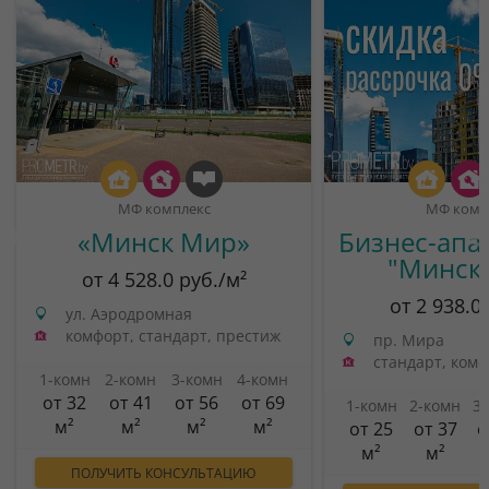
МФ комплекс
МФ комп
«Минск Мир»
Бизнес-апа
"Минск
от 4 528.0 руб./м²
от 2 938.0
ул. Аэродромная
комфорт, стандарт, престиж
пр. Мира
стандарт, ком
1-комн
2-комн
3-комн
4-комн
от 32
от 41
от 56
от 69
1-комн
2-комн
3
м²
м²
м²
м²
от 25
от 37
о
м²
м²
ПОЛУЧИТЬ КОНСУЛЬТАЦИЮ