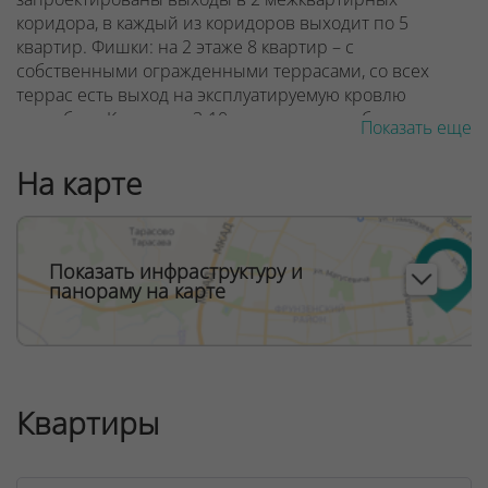
коридора, в каждый из коридоров выходит по 5
квартир.
Фишки: на 2 этаже
8 квартир – с
собственными огражденными террасами, со всех
террас есть выход на эксплуатируемую кровлю
стилобата. Квартиры 3-10 этажа типовые, балконы - с
Показать еще
ограждением экранного типа из безопасного стекла.
На первом этаже размещены коммерческие
На карте
помещения. Кровля дома не эксплуатируемая
ООО "Твоя столицаконсалт", УНП 190285638, лицензия
№02240/129 от 06.09.06г.
Показать инфраструктуру и
панораму на карте
Договор на оказание риэлтерских услуг № 447/6, от
04.09.2025
Квартиры