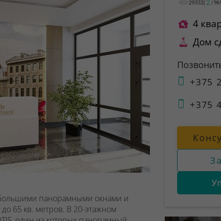
2
29332
(
/
96
4 ква
Дом с
Позвонит
+375 2
+375 4
Конс
З
У
 большими панорамными окнами и
до 65 кв. метров. В 20-этажном
TIS
, один из которых
панорамный
.