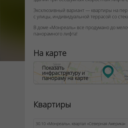
Эксклюзивный вариант — квартиры на пер
с улицы
, индивидуальной террасой со сте
В доме «Монреаль» все продумано до мело
панорамного лифта!
ООО "Твоя столицаконсалт", УНП 190285638
На карте
Договор на оказание риэлтерских услуг № 44
Показать
инфраструктуру и
панораму на карте
Квартиры