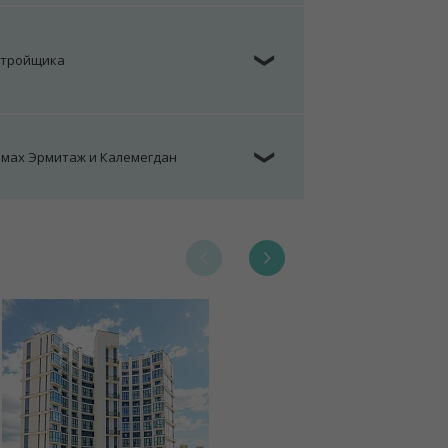
стройщика
❯
омах Эрмитаж и Калемегдан
❯