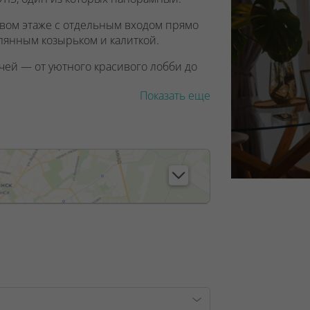
вом этаже с отдельным входом прямо
клянным козырьком и калиткой.
чей — от уютного красивого лобби до
Показать еще
, лицензия №02240/129 от 06.09.06г.
7/6, от 04.09.2025