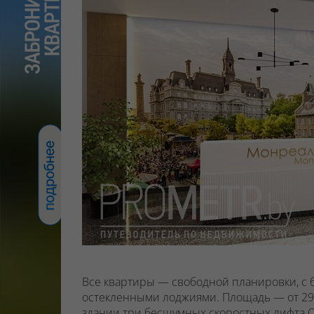
Все квартиры — свободной планировки, с
остекленными лоджиями.
Площадь — от 29 
здании
три бесшумных скоростных лифта O