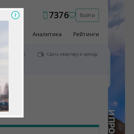
7376
Войти
1
Услуги
Аналитика
Рейтинги
иры у метро
Сдать квартиру в аренду