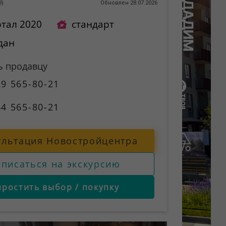
9
)
Обновлен 28.07.2026
ртал 2020
стандарт
дан
ь продавцу
9 565-80-21
4 565-80-21
ультация Новостройцентра
аписаться на экскурсию
простить выбор / покупку