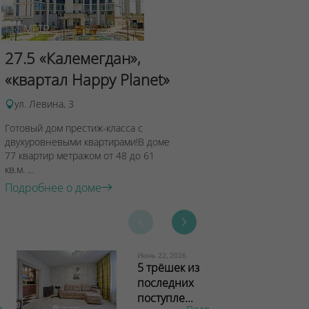
Сад Эрмит
27.5 «Калемегдан»,
ул.Лученка,4
«квартал Happy Planet»
Подробнее о 
ул. Левина, 3
Готовый дом престиж-класса с
двухуровневыми квартирами!В доме
77 квартир метражом от 48 до 61
кв.м. ...
Подробнее о доме
Июнь 22, 2026
5 трёшек из
последних
поступле...