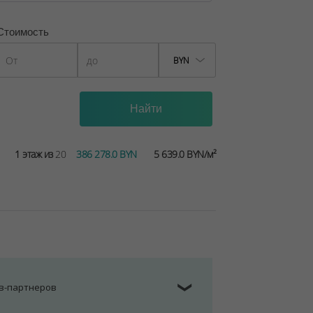
Стоимость
BYN
1 этаж из
20
386 278.0 BYN
5 639.0 BYN/м²
ов-партнеров
❯