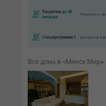
Рассрочка
до 48
Рассрочка от за
месяцев
Спецпрограмма
5
Для квартир в д
Все дома в «Минск Мир»