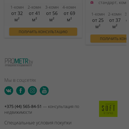
стандарт, ком
1-комн
2-комн
3-комн
4-комн
от 32
от 41
от 56
от 69
1-комн
2-комн
3
м²
м²
м²
м²
от 25
от 37
о
м²
м²
ПОЛУЧИТЬ КОНСУЛЬТАЦИЮ
ПОЛУЧИТЬ КОН
Мы в соцсетях
+375 (44) 565-84-51
— консультация по
недвижимости
Специальные условия покупки