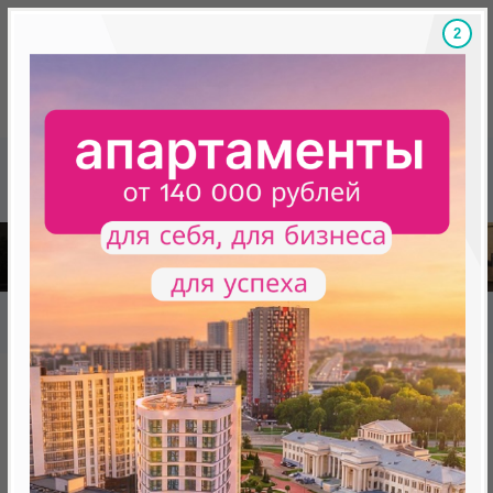
1
Скидки на новостройки, бонусы
Готовые новост
Главная
База новостроек Минска
«Минск Мир»
27.1 "Golden Gate Park", квартал "Happy Planet"
27.1 "Golden Gate Park",
квартал "Happy Planet"
нет в продаже