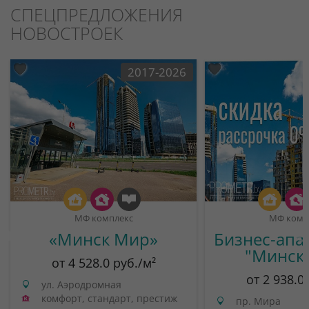
СПЕЦПРЕДЛОЖЕНИЯ
НОВОСТРОЕК
2017-2026
МФ комплекс
МФ комп
«Минск Мир»
Бизнес-апа
"Минск
от 4 528.0 руб./м²
от 2 938.0
ул. Аэродромная
комфорт, стандарт, престиж
пр. Мира