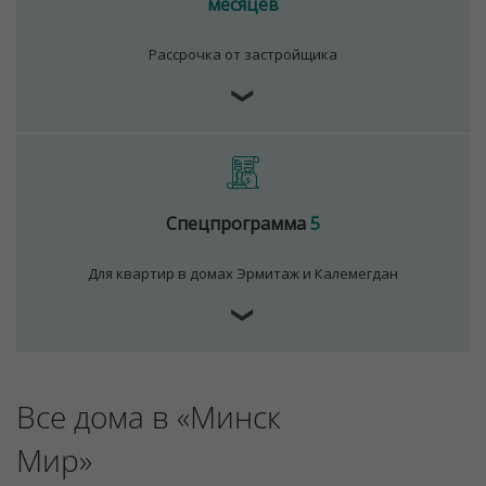
месяцев
Рассрочка от застройщика
Для обеспечения удобства пользователей сайта
❯
используются cookies
Принять
Отклонить
Спецпрограмма
5
Для квартир в домах Эрмитаж и Калемегдан
❯
Все дома в «Минск
Мир»