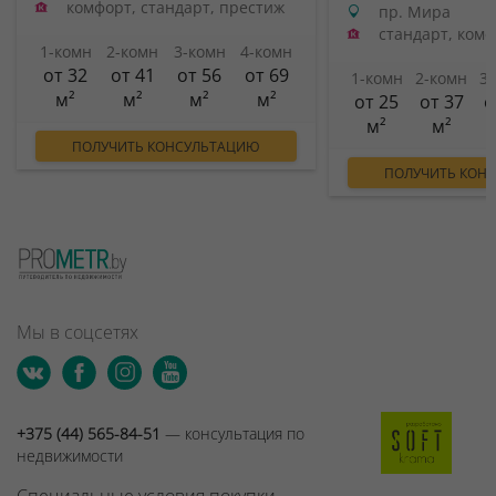
комфорт, стандарт, престиж
пр. Мира
стандарт, ком
1-комн
2-комн
3-комн
4-комн
от 32
от 41
от 56
от 69
1-комн
2-комн
3
м²
м²
м²
м²
от 25
от 37
о
м²
м²
ПОЛУЧИТЬ КОНСУЛЬТАЦИЮ
ПОЛУЧИТЬ КОН
Мы в соцсетях
+375 (44) 565-84-51
— консультация по
недвижимости
Специальные условия покупки