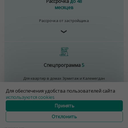
Рассрочка
до 48
месяцев
Рассрочка от застройщика
❯
Спецпрограмма
5
Для квартир в домах Эрмитаж и Калемегдан
❯
Для обеспечения удобства пользователей сайта
используются cookies
Принять
Все дома в «Минск
Отклонить
Мир»