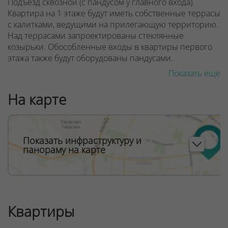
Подъезд сквозной (с пандусом у главного входа).
Квартира на 1 этаже будут иметь собственные террасы
с калитками, ведущими на прилегающую территорию.
Над террасами запроектированы стеклянные
козырьки. Обособленные входы в квартиры первого
этажа также будут оборудованы пандусами.
Показать еще
Предусмотрено дизайнерское лобби со стойкой
рецепции консьержа, местом отдыха для ожидающих
На карте
вас гостей. Фантазия дизайнеров вестибюля
«Монтевидео» погружает нас в атмосферу
тропических лесов. Она будет дополнена
экзотическими живыми растениями в кадках. Здесь
Показать инфраструктуру и
есть санитарная комната с пеленальным столиком для
панораму на карте
малышей.
ООО "Твоя столицаконсалт", УНП 190285638, лицензия
№02240/129 от 06.09.06г.
Договор на оказание риэлтерских услуг № 448/6, от
Квартиры
04.09.2025