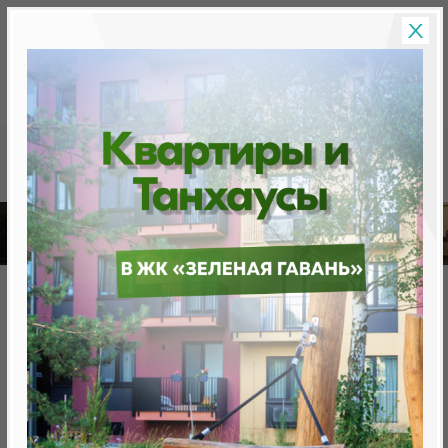
Скидки на новостройки, бонусы
Готовые новост
Главная
База новостроек Минска
«Минск Мир»
9.5 "Монтевидео", квартал "Южная Америка"
9.5 "Монтевидео", квартал
"Южная Америка"
от 0 BYN (0 USD)