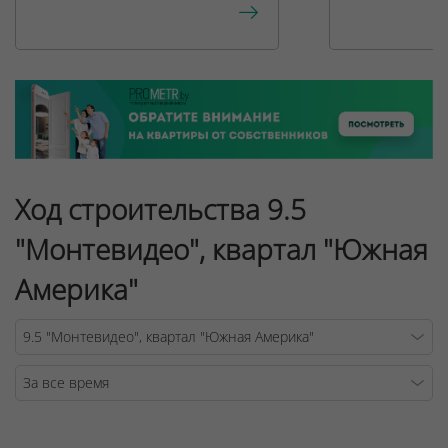
Ход строительства 9.5
"Монтевидео", квартал "Южная
Америка"
Warning
/v