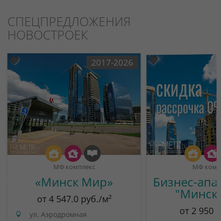
СПЕЦПРЕДЛОЖЕНИЯ
НОВОСТРОЕК
2017-2026
МФ комплекс
МФ комп
«Минск Мир»
Бизнес-апа
"Минск
от 4 547.0 руб./м²
от 2 950 
ул. Аэродромная