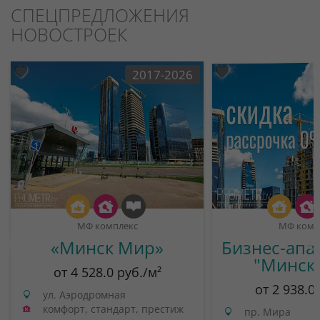
СПЕЦПРЕДЛОЖЕНИЯ
НОВОСТРОЕК
2017-2026
МФ комплекс
МФ комп
«Минск Мир»
Бизнес-апа
"Минск
от 4 528.0 руб./м²
от 2 938.0
ул. Аэродромная
комфорт, стандарт, престиж
пр. Мира