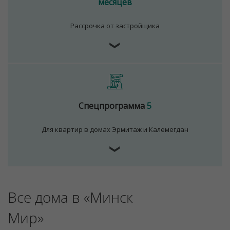
месяцев
Рассрочка от застройщика
Для обеспечения удобства пользователей сайта
❯
используются cookies
Принять
Отклонить
Спецпрограмма
5
Для квартир в домах Эрмитаж и Калемегдан
❯
Все дома в «Минск
Мир»