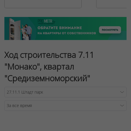
Ход строительства 7.11
"Монако", квартал
"Средиземноморский"
Warning
/v