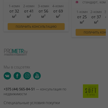
стандарт, ком
1-комн
2-комн
3-комн
4-комн
от 32
от 41
от 56
от 69
1-комн
2-комн
3
м²
м²
м²
м²
от 25
от 37
о
м²
м²
ПОЛУЧИТЬ КОНСУЛЬТАЦИЮ
ПОЛУЧИТЬ КОН
Мы в соцсетях
+375 (44) 565-84-51
— консультация по
недвижимости
Специальные условия покупки