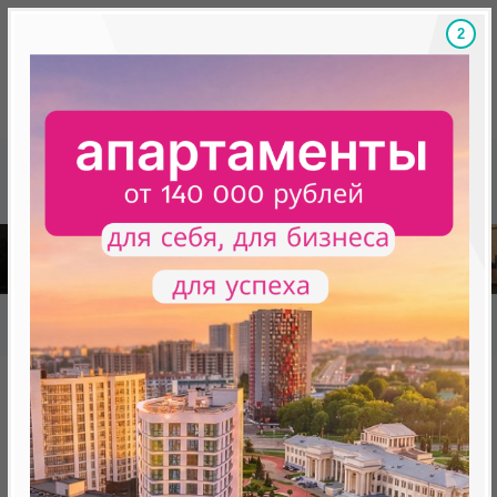
1
Скидки на новостройки, бонусы
Готовые новост
Главная
База новостроек Минска
«Минск Мир»
7.11 "Монако", квартал "Средиземноморский"
7.11 "Монако", квартал
"Средиземноморский"
нет в продаже