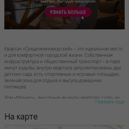
Квартал «Средиземноморский» – это идеальное место
и для комфортной городской жизни. Собственная
инфраструктура и общественный транспорт – в паре
минут ходьбы, внутри квартала запроектированы два
детских сада, есть спортивные и игровые площадки,
зеленая зона для отдыха и выгула домашних
питомцев.
Дом «Монако» - высотные акценты квартала, сдать их
Показать еще
планируется во второй половине 2021 года. Именно
здесь жильцы и гости смогут почувствовать все
На карте
прелести жизни на фешенебельном курорте –
комфорт высокого класса, европейские стандарты