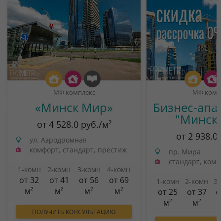
МФ комплекс
МФ комп
«Минск Мир»
Бизнес-апа
"Минск
от 4 528.0 руб./м²
от 2 938.0
ул. Аэродромная
комфорт, стандарт, престиж
пр. Мира
стандарт, ком
1-комн
2-комн
3-комн
4-комн
от 32
от 41
от 56
от 69
1-комн
2-комн
3
м²
м²
м²
м²
от 25
от 37
о
м²
м²
ПОЛУЧИТЬ КОНСУЛЬТАЦИЮ