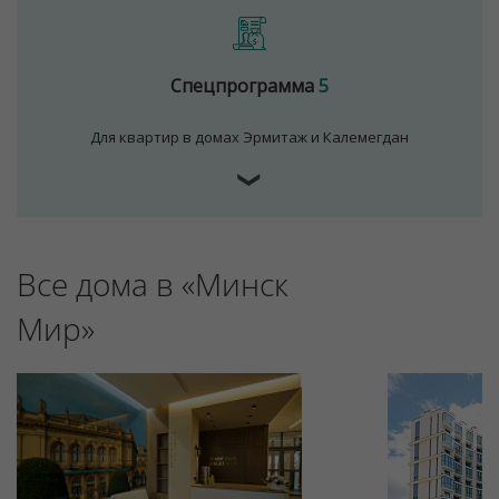
Для обеспечения удобства пользователей сайта
используются cookies
Принять
Спецпрограмма
5
Отклонить
Для квартир в домах Эрмитаж и Калемегдан
❯
Все дома в «Минск
Мир»