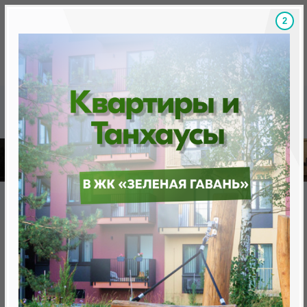
Скидки на новостройки, бонусы
Готовые новост
Главная
База новостроек Минска
«Минск Мир»
7.8 "Тель-Авив", квартал «Средиземноморский»
7.8 "Тель-Авив", квартал
«Средиземноморский»
нет в продаже