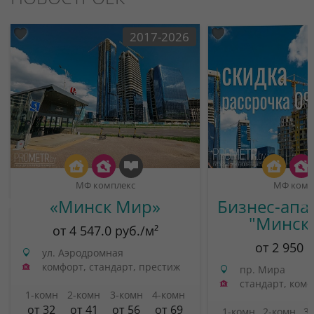
2017-2026
МФ комплекс
МФ комп
«Минск Мир»
Бизнес-апа
"Минск
от 4 547.0 руб./м²
от 2 950 
ул. Аэродромная
комфорт, стандарт, престиж
пр. Мира
стандарт, ком
1-комн
2-комн
3-комн
4-комн
от 32
от 41
от 56
от 69
1-комн
2-комн
3