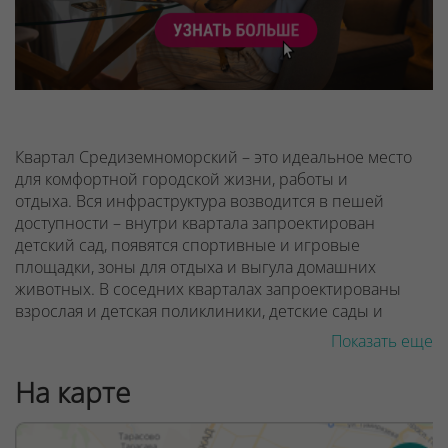
Квартал Средиземноморский – это идеальное место
для комфортной городской жизни, работы и
отдыха. Вся инфраструктура возводится в пешей
доступности – внутри квартала запроектирован
детский сад, появятся спортивные и игровые
площадки, зоны для отдыха и выгула домашних
животных. В соседних кварталах запроектированы
взрослая и детская поликлиники, детские сады и
школы.
Показать еще
Все квартиры – свободной планировки, их легко
На карте
перепланировать и объединять. Комнаты правильной
эргономичной формы позволяют разместить всю
необходимую мебель, а благодаря панорамному