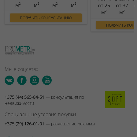
м²
м²
м²
м²
от 25
от 37
о
м²
м²
ПОЛУЧИТЬ КОНСУЛЬТАЦИЮ
ПОЛУЧИТЬ КОН
Мы в соцсетях
+375 (44) 565-84-51
— консультация по
недвижимости
Специальные условия покупки
+375 (29) 126-01-01
— размещение рекламы