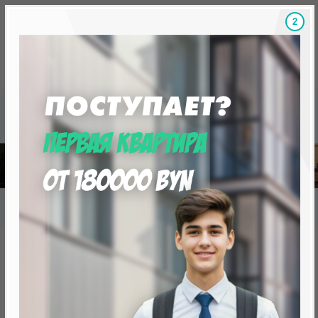
1
Скидки на новостройки, бонусы
Готовые новост
Главная
База новостроек Минска
«Минск Мир»
7.3 "Родос", квартал "Средиземноморский"
7.3 "Родос", квартал
"Средиземноморский"
нет в продаже