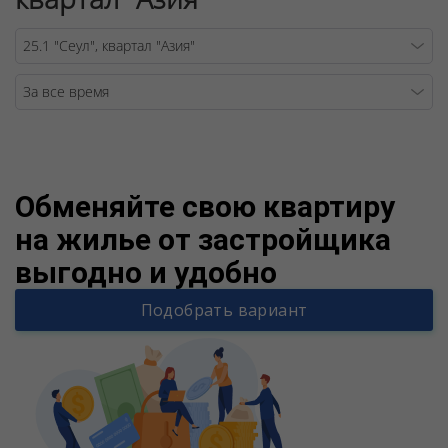
Warning
/v
Обменяйте свою квартиру
на жилье от застройщика
выгодно и удобно
Подобрать вариант