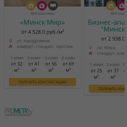
МФ комплекс
МФ комп
«Минск Мир»
Бизнес-апа
"Минск
от 4 528.0 руб./м²
от 2 938.0
ул. Аэродромная
комфорт, стандарт, престиж
пр. Мира
стандарт, ком
1-комн
2-комн
3-комн
4-комн
от 32
от 41
от 56
от 69
1-комн
2-комн
3
м²
м²
м²
м²
от 25
от 37
о
м²
м²
ПОЛУЧИТЬ КОНСУЛЬТАЦИЮ
ПОЛУЧИТЬ КОН