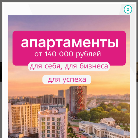
1
Скидки на новостройки, бонусы
Готовые новост
Главная
База новостроек Минска
«Минск Мир»
25.1 "Сеул", квартал "Азия"
25.1 "Сеул", квартал "Азия"
нет в продаже
Минск, Октябрьский, ул. Михаила Савицкого