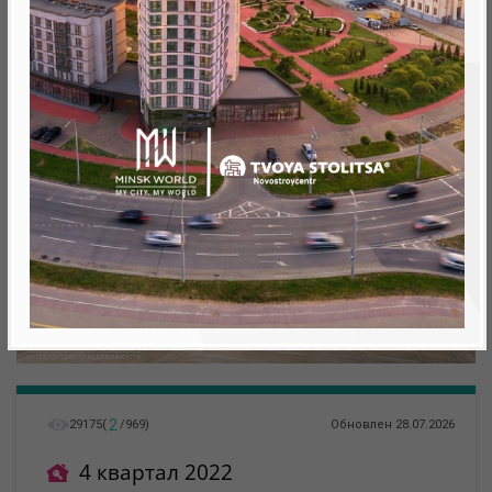
метро «Ковальская Слобода», 566 м
2
29175
(
/
969
)
Обновлен 28.07.2026
4 квартал 2022