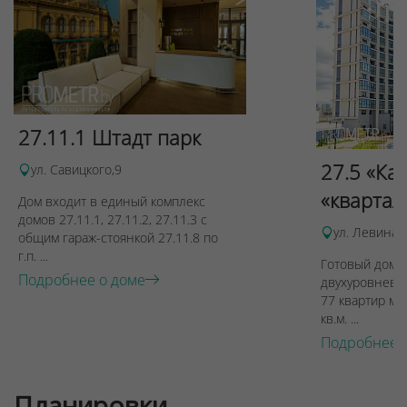
Для обеспечения удобства пользователей сайта
используются cookies
Принять
27.11.1 Штадт парк
Отклонить
27.5 «Ка
ул. Савицкого,9
«квартал
Дом входит в единый комплекс
домов 27.11.1, 27.11.2, 27.11.3 с
ул. Левина, 
общим гараж-стоянкой 27.11.8 по
г.п. ...
Готовый дом п
Подробнее о доме
двухуровневы
77 квартир ме
кв.м. ...
Подробнее 
Планировки