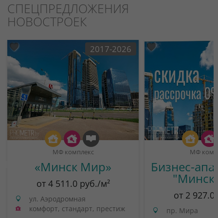
СПЕЦПРЕДЛОЖЕНИЯ
НОВОСТРОЕК
2017-2026
МФ комплекс
МФ комп
«Минск Мир»
Бизнес-апа
"Минск
от 4 511.0 руб./м²
от 2 927.0
ул. Аэродромная
комфорт, стандарт, престиж
пр. Мира