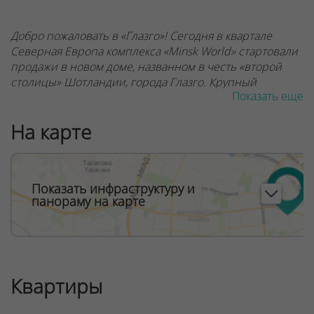
Добро пожаловать в «Глазго»! Сегодня в квартале
Северная Европа комплекса «Minsk World» стартовали
продажи в новом доме, названном в честь «второй
столицы» Шотландии, города Глазго. Крупный
Показать еще
портовый город славится своей богатой историей и
великолепной архитектурой. И квартира в доме
На карте
«Глазго» – это ваша возможность погрузиться в
атмосферу яркой и самобытной Шотландии прямо в
центре Минска!
Показать инфраструктуру и
панораму на карте
Новостройка расположится вдоль продолжения улицы
Жуковского, прямо напротив остановки
общественного транспорта.
Квартиры
Дом расположится вдоль продолжения улицы
Жуковского, прямо напротив остановки