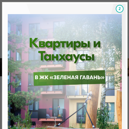
1
Скидки на новостройки, бонусы
Готовые новост
Главная
База новостроек Минска
«Минск Мир»
29.4 «Глазго», квартал "Северная Европа"
29.4 «Глазго», квартал
"Северная Европа"
от 0 BYN (0 USD)