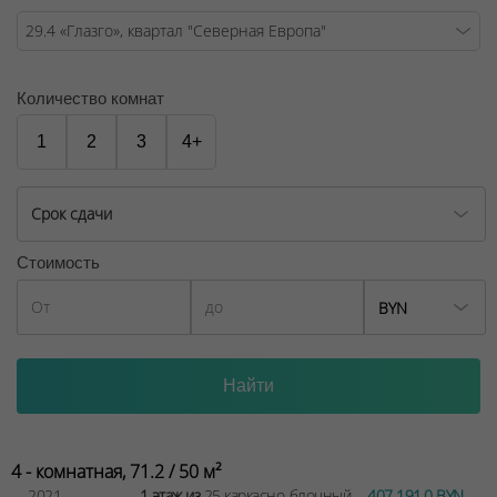
общественного транспорта
Каким будет «Глазго»? Притягательным, сверкающим, с
красивой небесной тонировкой и
Количество комнат
ультрасовременными архитектурными решениями!
1
2
3
4+
В здании 25 этажей с квартирами площадью от 28 до
70 кв. м. Высота потолков – 2,7 метра, а на первом и
последнем этажах – 3 метра и более. Свободная
Срок сдачи
планировка квартир позволит создать интерьер под
свой вкус и стиль!
Стоимость
В светлом просторном лобби, украшенном
BYN
панорамными видами Глазго, царит атмосфера
Шотландии! Здесь предусмотрены все удобства:
стойка консьержа, зона ожидания гостей, санитарная
комната с пеленальным столиком. И даже место для
букшеринга, то есть обмена книгами!
В доме будет отдельное помещение для хранения
4 - комнатная, 71.2 / 50 м²
велосипедов в количестве 10 штук, а также
2021
1 этаж из
25 каркасно-блочный
407 191.0 BYN