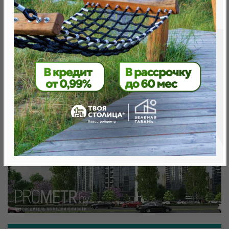
Минск, Октябрьский, ул. Кижеватова
метро «Ковальская Слобода», 566 м