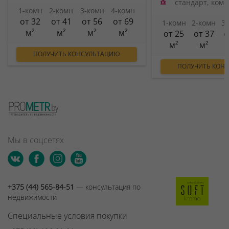
стандарт, ком
1-комн
2-комн
3-комн
4-комн
от 32
от 41
от 56
от 69
1-комн
2-комн
3
м²
м²
м²
м²
от 25
от 37
о
м²
м²
ПОЛУЧИТЬ КОНСУЛЬТАЦИЮ
ПОЛУЧИТЬ КОН
Мы в соцсетях
+375 (44) 565-84-51
— консультация по
недвижимости
Специальные условия покупки