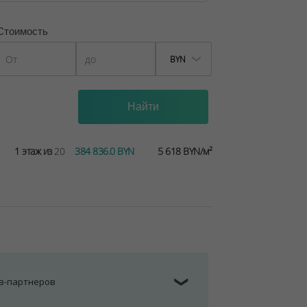
Стоимость
BYN
1 этаж из
20
384 836.0 BYN
5 618 BYN/м²
ов-партнеров
❯