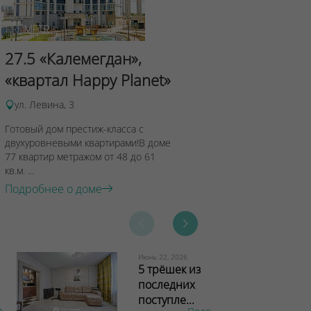
Сад Эрмит
27.5 «Калемегдан»,
ул.Лученка,4
«квартал Happy Planet»
Подробнее о 
ул. Левина, 3
Готовый дом престиж-класса с
двухуровневыми квартирами!В доме
77 квартир метражом от 48 до 61
кв.м. ...
Подробнее о доме
Июнь 22, 2026
5 трёшек из
последних
поступле...