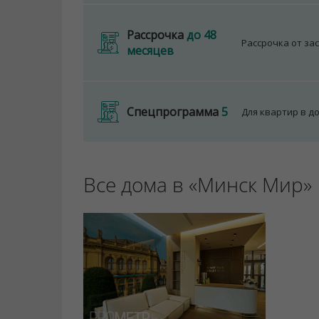
Рассрочка
до 48
Рассрочка от за
месяцев
Спецпрограмма
5
Для квартир в д
Все дома в «Минск Мир»