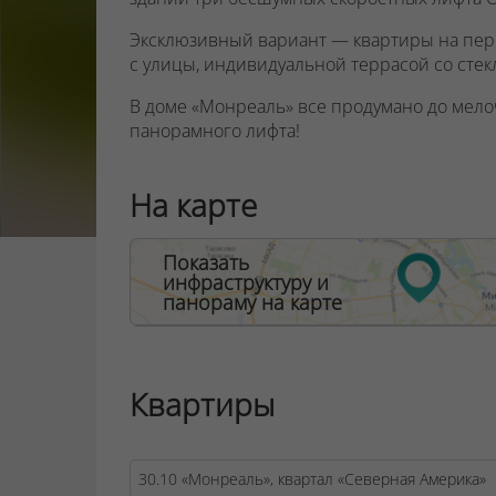
Эксклюзивный вариант — квартиры на пер
с улицы
, индивидуальной террасой со сте
В доме «Монреаль» все продумано до мело
панорамного лифта!
ООО "Твоя столицаконсалт", УНП 190285638
На карте
Договор на оказание риэлтерских услуг № 44
Показать
инфраструктуру и
панораму на карте
Квартиры