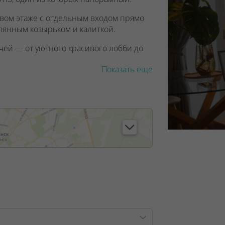
вом этаже с отдельным входом прямо
клянным козырьком и калиткой.
чей — от уютного красивого лобби до
Показать еще
, лицензия №02240/129 от 06.09.06г.
7/6, от 04.09.2025