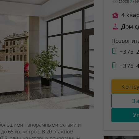
2
29093
(
/
96
4 ква
Дом с
Позвонит
+375 2
+375 4
Конс
З
У
 большими панорамными окнами и
до 65 кв. метров. В 20-этажном
TIS
, один из которых
панорамный
.