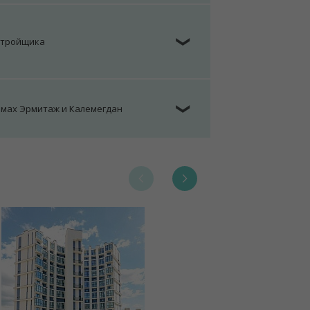
стройщика
❯
омах Эрмитаж и Калемегдан
❯