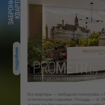
Все квартиры — свободной планировки, с
остекленными лоджиями.
Площадь — от 29 
здании
три бесшумных скоростных лифта O