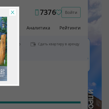
7376
Войти
Услуги
Аналитика
Рейтинги
иры у метро
Сдать квартиру в аренду