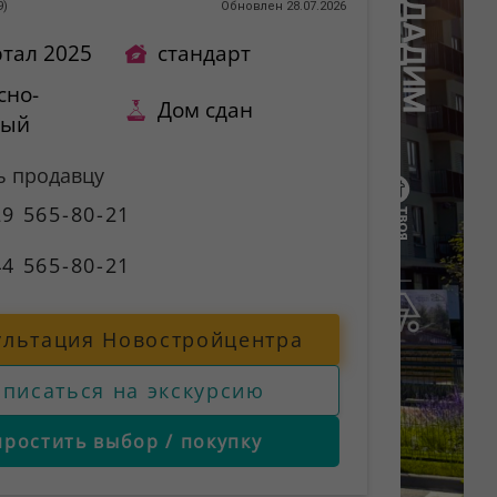
9
)
Обновлен 28.07.2026
ртал 2025
стандарт
сно-
Дом сдан
ный
ь продавцу
9 565-80-21
4 565-80-21
ультация Новостройцентра
аписаться на экскурсию
простить выбор / покупку