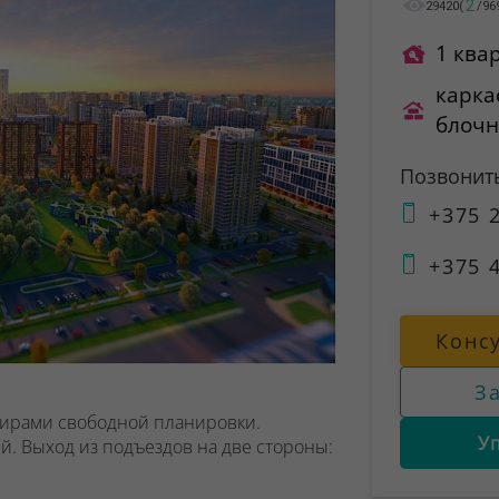
2
29420
(
/
96
1 ква
карка
блоч
Позвонит
+375 2
+375 4
Конс
З
ртирами свободной планировки.
У
ий. Выход из подъездов на две стороны: