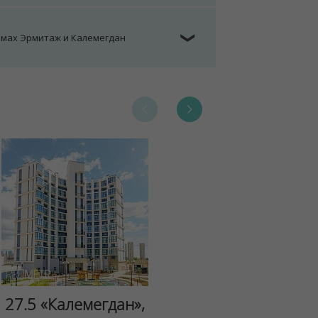
омах Эрмитаж и Калемегдан
❯
Сад Эрмит
27.5 «Калемегдан»,
ул.Лученка,4