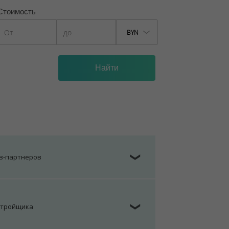
Стоимость
BYN
ов-партнеров
❯
стройщика
❯