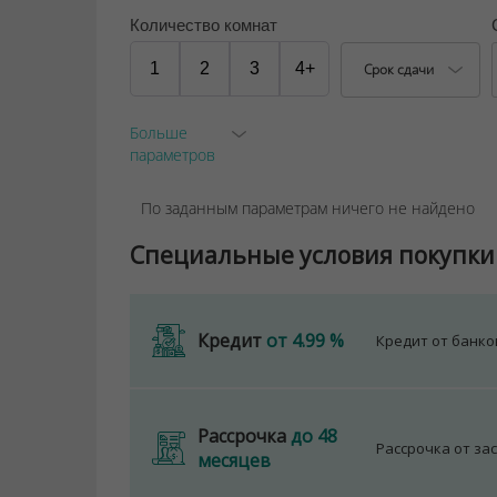
Количество комнат
1
2
3
4+
Срок сдачи
Больше
параметров
По заданным параметрам ничего не найдено
Специальные условия покупки
Кредит
от 4.99 %
Кредит от банк
Рассрочка
до 48
Рассрочка от за
месяцев