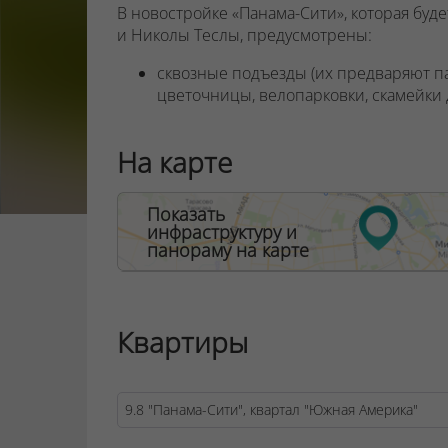
В новостройке «Панама-Сити», которая буде
и Николы Теслы, предусмотрены:
сквозные подъезды (их предваряют па
цветочницы, велопарковки, скамейки 
апартаменты с верандами и террасами
недвижимость свободной планировки
На карте
потолков от 2,7 до 4,2 м
в каждой квартире от 2 до 6 панорам
для обеспечения приватности частной
Показать
создаются с детскими замками безопас
инфраструктуру и
панораму на карте
ООО "Твоя столицаконсалт", УНП 190285638
Договор на оказание риэлтерских услуг № 44
Квартиры