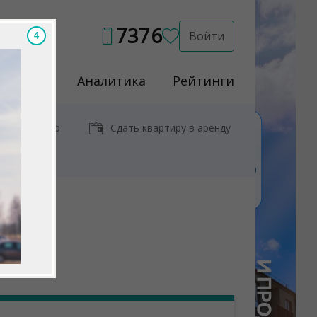
7376
Войти
2
Услуги
Аналитика
Рейтинги
иры у метро
Сдать квартиру в аренду