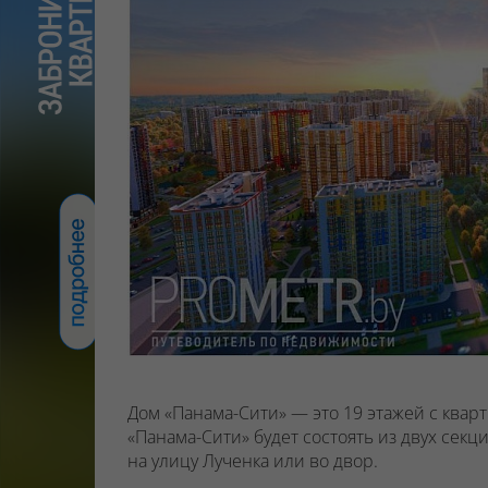
Дом «Панама-Сити» — это 19 этажей с ква
«Панама-Сити» будет состоять из двух секц
на улицу Лученка или во двор.