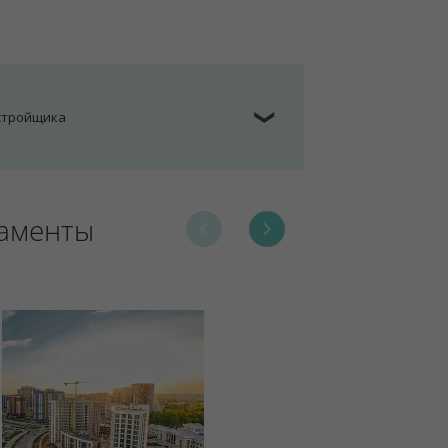
астройщика
❯
таменты