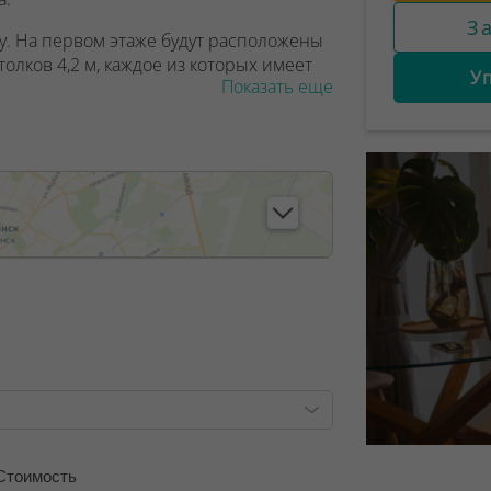
З
у. На первом этаже будут расположены
лков 4,2 м, каждое из которых имеет
У
Показать еще
лифта, а внутри - жителей и их гостей
ха, санитарная комната, байк-бокс для
тоянка, места для хранения
нты свободной планировки площадью
от
 двухуровневых бизнес-апартамента
как на 14, так и на 15 этаже, высота
, лицензия №02240/129 от 06.09.06г.
9/6, от 04.09.2025
Стоимость