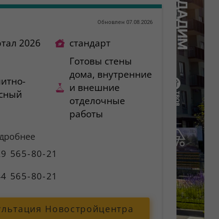
)
Обновлен 07.08.2026
ртал 2026
стандарт
Готовы стены
дома, внутренние
итно-
и внешние
сный
отделочные
работы
одробнее
9 565-80-21
4 565-80-21
ультация Новостройцентра