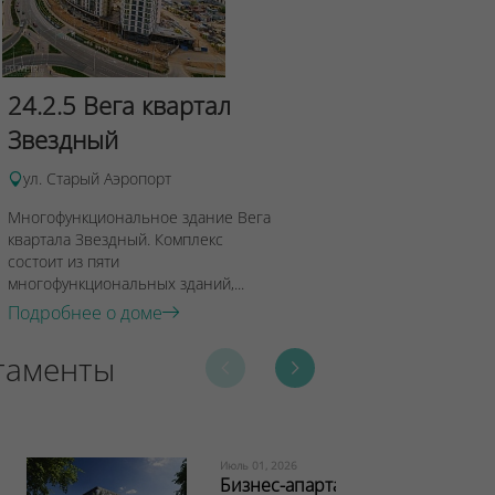
24.2.3 Ан
квартала 
24.2.5 Вега квартал
Звездный
ул. Старый Аэ
Многофункцион
ул. Старый Аэропорт
Андромеда квар
Многофункциональное здание Вега
Комплекс состои
квартала Звездный. Комплекс
многофункциона
состоит из пяти
Подробнее о 
многофункциональных зданий,...
Подробнее о доме
таменты
Июль 01, 2026
Бизнес-апартаменты