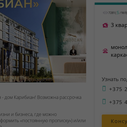
5
7281
(
/
969
3 ква
монол
карка
Узнать п
+375 2
 - дом Карибиан! Возможна рассрочка
+375 4
зни и бизнеса, где можно
оформить «постоянную прописку») и/или
Конс
а.