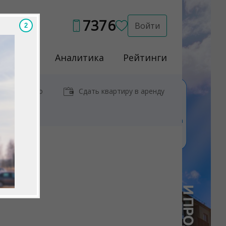
7376
Войти
Услуги
Аналитика
Рейтинги
иры у метро
Сдать квартиру в аренду
я"