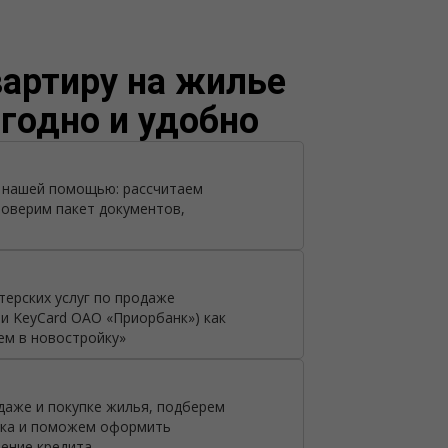
/var/www/tsby/data/ww
артиру на жилье
годно и удобно
с нашей помощью: рассчитаем
оверим пакет документов,
терских услуг по продаже
и KeyCard ОАО «Приорбанк») как
ем в новостройку»
даже и покупке жилья, подберем
ика и поможем оформить
ение кредита.