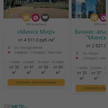
МФ комплекс
МФ комп
«Минск Мир»
Бизнес-апа
"Минск
от 4 511.0 руб./м²
от 2 927.0
ул. Аэродромная
комфорт, стандарт, престиж
пр. Мира
стандарт, ком
1-комн
2-комн
3-комн
4-комн
от 32
от 41
от 56
от 69
1-комн
2-комн
3
м²
м²
м²
м²
от 25
от 37
о
м²
м²
ПОЛУЧИТЬ КОНСУЛЬТАЦИЮ
ПОЛУЧИТЬ КОН