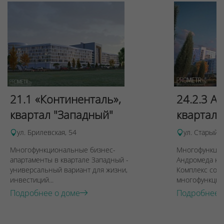
21.1 «Континенталь»,
24.2.3 А
квартал "Западный"
квартала
ул. Брилевская, 54
ул. Старый 
Многофункциональные бизнес-
Многофункцио
апартаменты в квартале Западный -
Андромеда кв
универсальный вариант для жизни,
Комплекс сост
инвестиций...
многофункцио
Подробнее о доме
Подробнее 