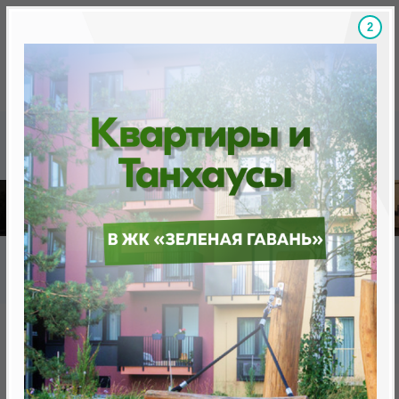
1
Скидки на новостройки, бонусы
Готовые новост
Главная
База новостроек Минска
Бизнес-апартаменты "Минск Мир"
24.2.5 Вега квартал Звездный
24.2.5 Вега квартал Звездный
от 0 BYN (0 USD)