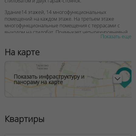
стилобатом и двух гараж-стоянок.
Здание14 этажей, 14 многофункциональных
помещений на каждом этаже. На третьем этаже
многофункциональные помещения с террасами с
выходом на стилобат. Примыкает четырехуровневый
Показать еще
паркинг 24.2.6 В здании находится ресторан, фитнес-
центр с бассейном и СПА. Дизайнерское лобби,
На карте
кладовые помещения в цоколе.
ООО "Твоя столицаконсалт", УНП 190285638, лицензия
№02240/129 от 06.09.06г.
Показать инфраструктуру и
панораму на карте
Договор на оказание риэлтерских услуг № 449/6, от
04.09.2025
Квартиры