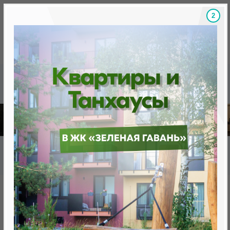
1
Скидки на новостройки, бонусы
Готовые новост
Главная
База новостроек Минска
Бизнес-апартаменты "Минск Мир"
24.2.3 Андромеда квартала Звездный
24.2.3 Андромеда квартала
Звездный