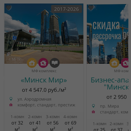
2017-2026
МФ комплекс
МФ комп
«Минск Мир»
Бизнес-апа
"Минск
от 4 547.0 руб./м²
от 2 950 
ул. Аэродромная
комфорт, стандарт, престиж
пр. Мира
стандарт, ком
1-комн
2-комн
3-комн
4-комн
от 32
от 41
от 56
от 69
1-комн
2-комн
3
м²
м²
м²
м²
от 25
от 37
о