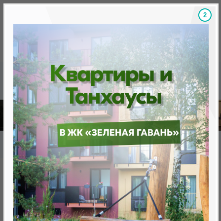
1
Скидки на новостройки, бонусы
Готовые новост
Главная
База новостроек Минска
«Минск Мир»
30.10 «Монреаль», квартал «Северная Америка»
30.10 «Монреаль», квартал
«Северная Америка»
от 0 BYN (0 USD)