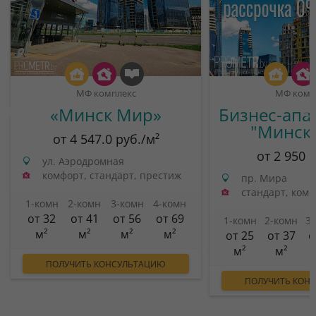
МФ комплекс
МФ комп
«Минск Мир»
Бизнес-апа
"Минск
от 4 547.0 руб./м²
от 2 950 
ул. Аэродромная
комфорт, стандарт, престиж
пр. Мира
стандарт, ком
1-комн
2-комн
3-комн
4-комн
от 32
от 41
от 56
от 69
1-комн
2-комн
3
м²
м²
м²
м²
от 25
от 37
о
м²
м²
ПОЛУЧИТЬ КОНСУЛЬТАЦИЮ
ПОЛУЧИТЬ КОН