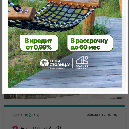
Минск, Октябрьский, ул. Кижеватова
метро «Ковальская Слобода», 566 м
2
29620
(
/
969
)
Обновлен 28.07.2026
4 квартал 2020