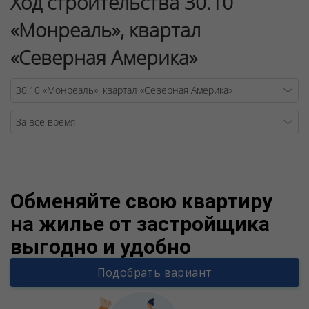
Ход строительства 30.10
«Монреаль», квартал
«Северная Америка»
Warning
/v
Обменяйте свою квартиру
на жилье от застройщика
выгодно и удобно
Подобрать вариант