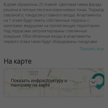
В доме «Бразилиа» 25 этажей. Цветовая гамма фасада
решена в теплых песочно-коричневых тонах. Подъезд
сквозной (с пандусом у главного входа). Апартаменты
на 1 этаже будут иметь собственные террасы с
калитками, ведущими на прилегающую территорию.
Над террасами запроектированы стеклянные
козырьки. Обособленные входы в апартаменты
первого этажа также будут оборудованы пандусами.
Показать еще
Предусмотрено дизайнерское лобби со стойкой
рецепции консьержа, местом отдыха для ожидающих
На карте
вас гостей. Фантазия дизайнеров вестибюля
«Бразилиа» погружает нас в атмосферу тропических
лесов. Она будет дополнена экзотическими живыми
растениями в кадках. Здесь есть санитарная комната с
Показать инфраструктуру и
пеленальным столиком для малышей.
панораму на карте
ООО "Твоя столицаконсалт", УНП 190285638, лицензия
№02240/129 от 06.09.06г.