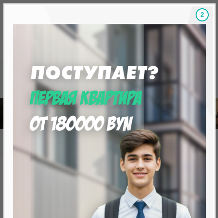
1
Скидки на новостройки, бонусы
Готовые новост
Главная
База новостроек Минска
«Минск Мир»
9.4 "Бразилиа", квартал "Южная Америка"
9.4 "Бразилиа", квартал
"Южная Америка"
от 0 BYN (0 USD)