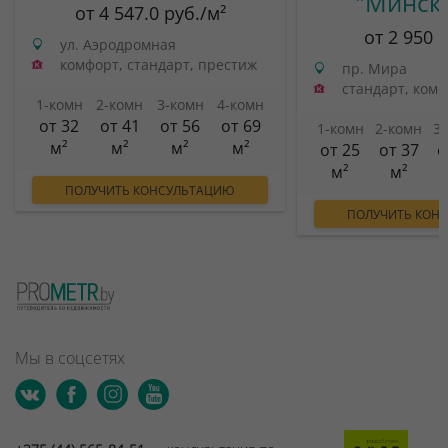
"Минск
от 4 547.0 руб./м²
от 2 950 
ул. Аэродромная
комфорт, стандарт, престиж
пр. Мира
стандарт, ком
1-комн
2-комн
3-комн
4-комн
от 32
от 41
от 56
от 69
1-комн
2-комн
3
м²
м²
м²
м²
от 25
от 37
о
м²
м²
ПОЛУЧИТЬ КОНСУЛЬТАЦИЮ
ПОЛУЧИТЬ КОН
Мы в соцсетях