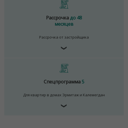
Рассрочка
до 48
месяцев
Рассрочка от застройщика
❯
Спецпрограмма
5
Для квартир в домах Эрмитаж и Калемегдан
Для обеспечения удобства пользователей сайта
используются cookies
❯
Принять
Отклонить