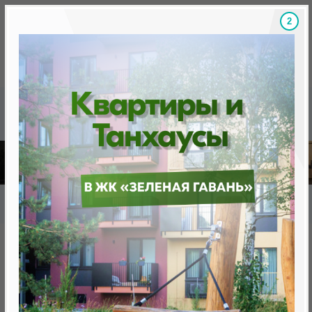
1
Скидки на новостройки, бонусы
Готовые новост
Главная
База новостроек Минска
«Минск Мир»
12.4 "Амстердам", квартал Западная Европа
12.4 "Амстердам", квартал
Западная Европа
нет в продаже