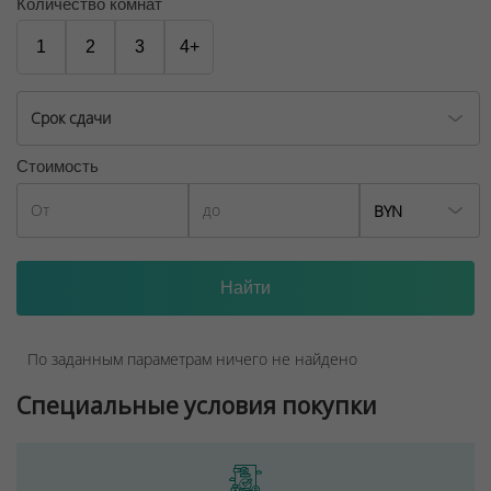
названный в честь первого аэропорта.
Количество комнат
ООО "Твоя столицаконсалт", УНП 190285638, лицензия
1
2
3
4+
№02240/129 от 06.09.06г.
Договор на оказание риэлтерских услуг № 449/6, от
Срок сдачи
04.09.2025
Стоимость
BYN
По заданным параметрам ничего не найдено
Специальные условия покупки