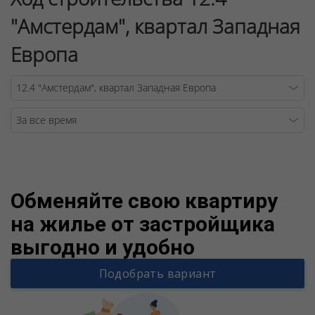
"Амстердам", квартал Западная
Европа
Warning
/v
Обменяйте свою квартиру
на жилье от застройщика
выгодно и удобно
Подобрать вариант