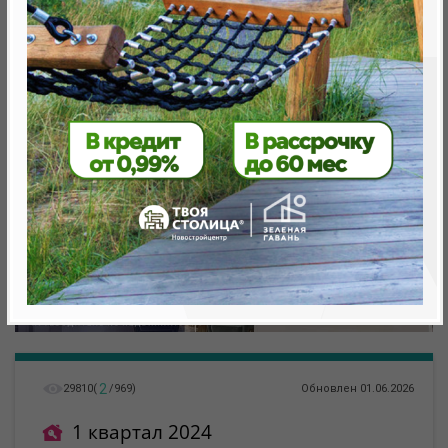
Минск, Октябрьский, ул. Леонида Щемелева
метро «Ковальская Слобода», 566 м
2
29810
(
/
969
)
Обновлен 01.06.2026
1 квартал 2024