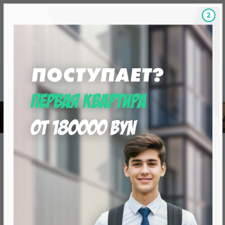
1
Скидки на новостройки, бонусы
Готовые новост
Главная
База новостроек Минска
«Минск Мир»
20.1 «Танго», квартал «Мировые танцы»
20.1 «Танго», квартал
«Мировые танцы»
нет в продаже