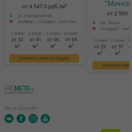
"Минск
от 4 547.0 руб./м²
от 2 950 
ул. Аэродромная
комфорт, стандарт, престиж
пр. Мира
стандарт, ком
1-комн
2-комн
3-комн
4-комн
от 32
от 41
от 56
от 69
1-комн
2-комн
3
м²
м²
м²
м²
от 25
от 37
о
м²
м²
ПОЛУЧИТЬ КОНСУЛЬТАЦИЮ
ПОЛУЧИТЬ КОН
Мы в соцсетях