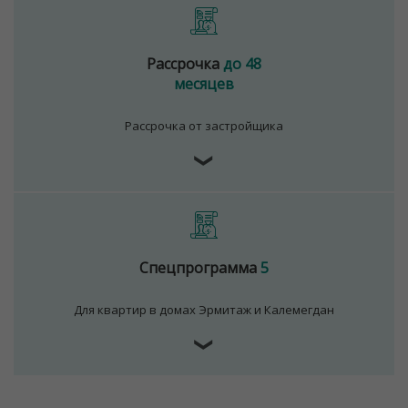
Рассрочка
до 48
месяцев
Рассрочка от застройщика
❯
Спецпрограмма
5
Для квартир в домах Эрмитаж и Калемегдан
Для обеспечения удобства пользователей сайта
используются cookies
❯
Принять
Отклонить