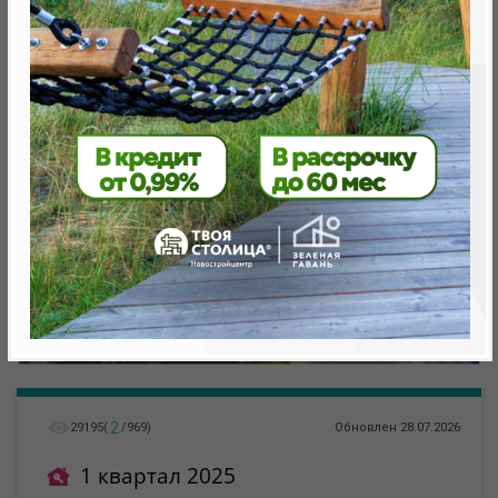
Минск, Октябрьский, ул. Леонида Щемелёва, 16
метро «Ковальская Слобода», 566 м
2
29195
(
/
969
)
Обновлен 28.07.2026
1 квартал 2025