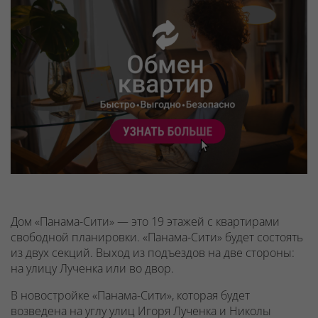
Дом «Панама-Сити» — это 19 этажей с квартирами
свободной планировки. «Панама-Сити» будет состоять
из двух секций. Выход из подъездов на две стороны:
на улицу Лученка или во двор.
В новостройке «Панама-Сити», которая будет
возведена на углу улиц Игоря Лученка и Николы