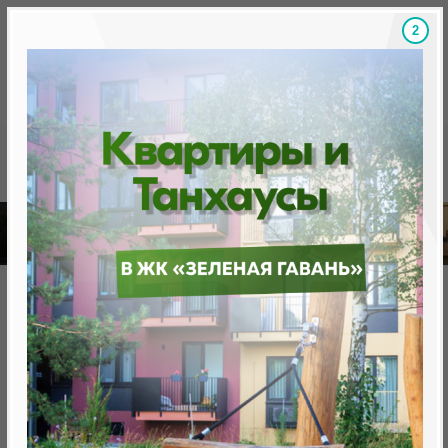
1
Скидки на новостройки, бонусы
Готовые новост
Главная
База новостроек Минска
«Минск Мир»
9.8 "Панама-Сити", квартал "Южная Америка"
9.8 "Панама-Сити", квартал
"Южная Америка"
нет в продаже