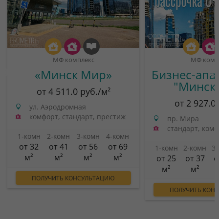
МФ комплекс
МФ комп
«Минск Мир»
Бизнес-апа
"Минск
от 4 511.0 руб./м²
от 2 927.0
ул. Аэродромная
комфорт, стандарт, престиж
пр. Мира
стандарт, ком
1-комн
2-комн
3-комн
4-комн
от 32
от 41
от 56
от 69
1-комн
2-комн
3
м²
м²
м²
м²
от 25
от 37
о
м²
м²
ПОЛУЧИТЬ КОНСУЛЬТАЦИЮ
ПОЛУЧИТЬ КОН